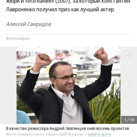
жюри и «Изгнание» (2007), за который Константин
Лавроненко получил приз как лучший актер.
Алексей Свиридов
Фотогалерея
Развернуть на
1
/
19
В качестве режиссера Андрей Звягинцев снял восемь проектов
Фото: Коммерсантъ / Анатолий Жданов
/
купить фото