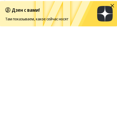
Первые кадры фильма «Четыре жизни Петра
Дзен с вами!
Мамонова»
Там показываем, какое сейчас носят
Европейская засуха в этом году бьет рекорды
Новости
09.08.2026, 15:00
33
1 мин.
Джим Керри сыграет в
экранизации «Джетсонов»
Актер исполнит главную роль в игровом фильме
по мотивам культового мультсериала 1960-х
«Джетсоны». Слухи об участии Керри в проекте
начались
еще прошлой осенью, однако студия
Warner Bros. подтвердила информацию только