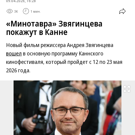
09.04.2026, 16:28
3K
1 мин.
«Минотавра» Звягинцева
покажут в Канне
Новый фильм режиссера Андрея Звягинцева
вошел
в основную программу Каннского
кинофестиваля, который пройдет с 12 по 23 мая
2026 года.
Развернуть на