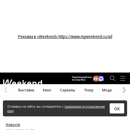
Реклама в «Weekend» https://www.myweekend.ru/ad
Weekend
Выставки
Кино
Сериалы
Театр
Мода
Предыдущая
С
страница
с
Оставаясь на сайте, вы соглашаетесь с
правилами использования
ОК
куки
Новости