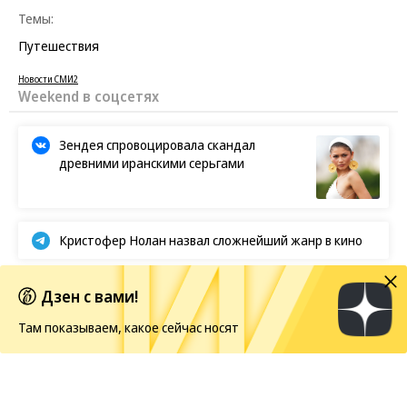
Темы:
Путешествия
Новости СМИ2
Weekend в соцсетях
Зендея спровоцировала скандал
древними иранскими серьгами
Кристофер Нолан назвал сложнейший жанр в кино
Первые кадры фильма «Четыре жизни Петра
Дзен с вами!
Мамонова»
Там показываем, какое сейчас носят
Европейская засуха в этом году бьет рекорды