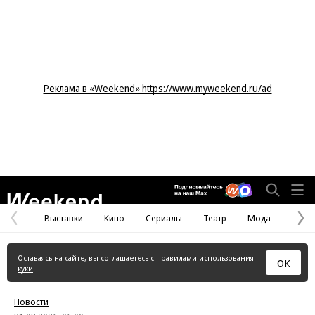
Реклама в «Weekend» https://www.myweekend.ru/ad
Weekend
Выставки
Кино
Сериалы
Театр
Мода
Предыдущая
С
страница
с
Оставаясь на сайте, вы соглашаетесь с
правилами использования
ОК
куки
Новости