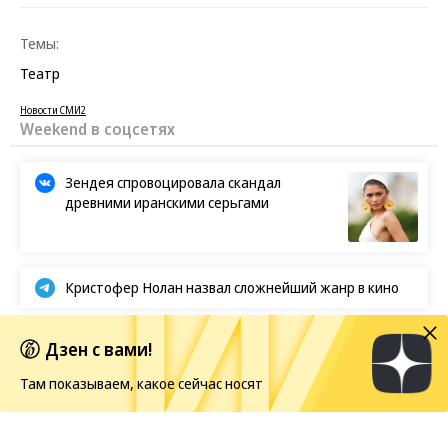
Темы:
Театр
Новости СМИ2
Weekend в соцсетях
Зендея спровоцировала скандал
древними иранскими серьгами
Кристофер Нолан назвал сложнейший жанр в кино
Первые кадры фильма «Четыре жизни Петра
Дзен с вами!
Мамонова»
Там показываем, какое сейчас носят
Европейская засуха в этом году бьет рекорды