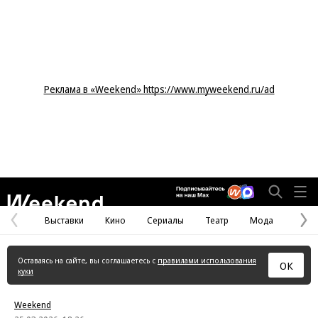
Реклама в «Weekend» https://www.myweekend.ru/ad
Weekend
Выставки
Кино
Сериалы
Театр
Мода
Предыдущая
С
страница
с
Оставаясь на сайте, вы соглашаетесь с
правилами использования
ОК
куки
Weekend