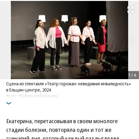
Развернуть на
1
/
4
Сцена из спектакля «Театр горожан: невидимая инвалидность»
в Ельцин-центре, 2024
Фото: Любовь Кабалинова
Екатерина, перетасовывая в своем монологе
стадии болезни, повторяла один и тот же
сценарий дня, который каждый раз выглядел