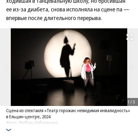
ходившая в танцевальную школу, но бросившая
ее из-за диабета, снова исполняла на сцене па —
впервые после длительного перерыва.
Развернуть на
1
/
3
Сцена из спектакля «Театр горожан: невидимая инвалидность»
в Ельцин-центре, 2024
Фото: Любовь Кабалинова