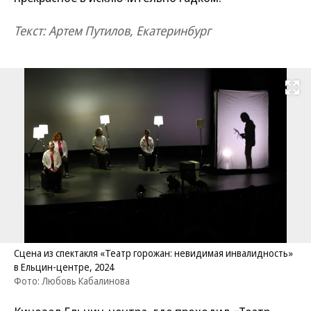
Текст: Артем Путилов, Екатеринбург
Развернуть на
Сцена из спектакля «Театр горожан: невидимая инвалидность»
в Ельцин-центре, 2024
Фото: Любовь Кабалинова