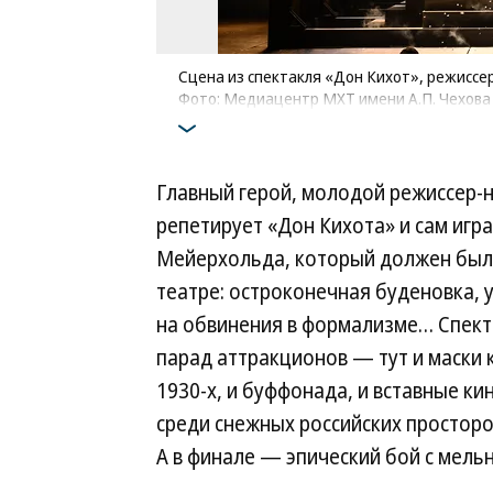
Сцена из спектакля «Дон Кихот», режиссе
Фото: Медиацентр МХТ имени А.П. Чехова
Главный герой, молодой режиссер-
репетирует «Дон Кихота» и сам игр
Мейерхольда, который должен был 
театре: остроконечная буденовка, 
на обвинения в формализме… Спект
парад аттракционов — тут и маски 
1930-х, и буффонада, и вставные к
среди снежных российских просторо
А в финале — эпический бой с мельн