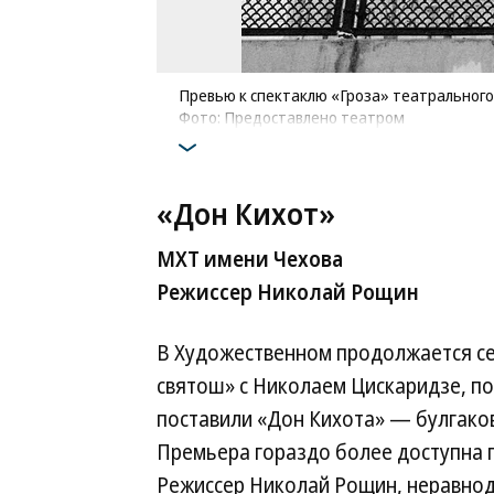
Превью к спектаклю «Гроза» театральног
Фото: Предоставлено театром
«Дон Кихот»
МХТ имени Чехова
Режиссер Николай Рощин
В Художественном продолжается се
святош» с Николаем Цискаридзе, по
поставили «Дон Кихота» — булгако
Премьера гораздо более доступна п
Режиссер Николай Рощин, неравнод