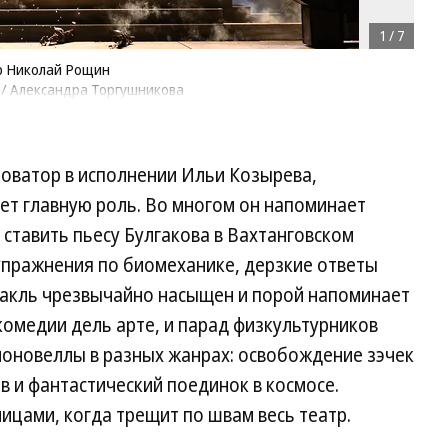
1
/
7
р Николай Рощин
 / Александра Торгушникова
новатор в исполнении Ильи Козырева,
ает главную роль. Во многом он напоминает
ставить пьесу Булгакова в Вахтанговском
упражнения по биомеханике, дерзкие ответы
акль чрезвычайно насыщен и порой напоминает
комедии дель арте, и парад физкультурников
иноновеллы в разных жанрах: освобождение зэчек
в и фантастический поединок в космосе.
ицами, когда трещит по швам весь театр.