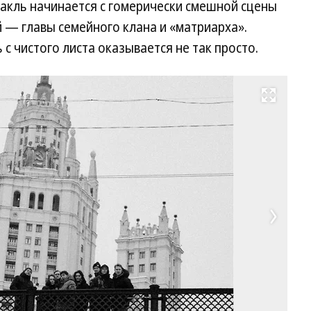
такль начинается с гомерически смешной сцены
— главы семейного клана и «матриарха».
с чистого листа оказывается не так просто.
Развернуть на весь экран