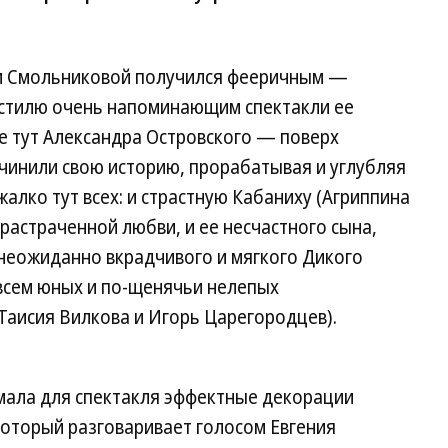
и Смольниковой получился фееричным —
 стилю очень напоминающим спектакли ее
е тут Александра Островского — поверх
чинили свою историю, прорабатывая и углубляя
алко тут всех: и страстную Кабаниху (Агриппина
растраченной любви, и ее несчастного сына,
 неожиданно вкрадчивого и мягкого Дикого
овсем юных и по-щенячьи нелепых
(Таисия Вилкова и Игорь Царегородцев).
мала для спектакля эффектные декорации
который разговаривает голосом Евгения