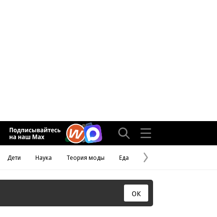
Дети
Наука
Теория моды
Еда
Следующая
страница
ОК