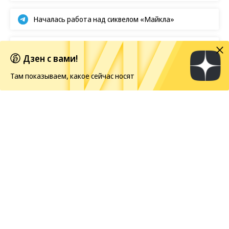
Началась работа над сиквелом «Майкла»
Первые кадры фильма «Четыре жизни Петра
Дзен с вами!
Мамонова»
Там показываем, какое сейчас носят
Европейская засуха в этом году бьет рекорды
Новости
10.08.2026, 18:00
475
1 мин.
Скульптура балерины вернется
на дом на Пушкинской площади
в Москве
Москвичи
проголосовали
за возвращение