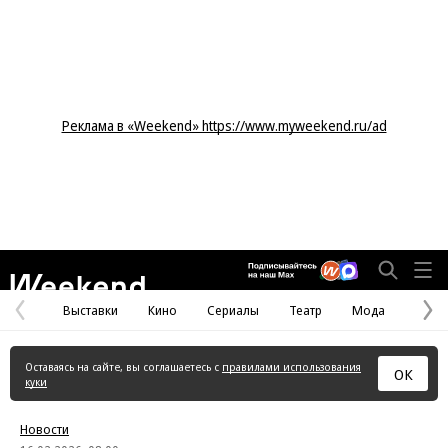
Реклама в «Weekend» https://www.myweekend.ru/ad
Weekend
Выставки
Кино
Сериалы
Театр
Мода
Предыдущая
С
страница
с
Оставаясь на сайте, вы соглашаетесь с
правилами использования
ОК
куки
Новости