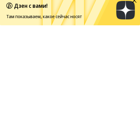
Дзен с вами!
Там показываем, какое сейчас носят
Европейская засуха в этом году бьет рекорды
Новости
07.08.2026, 06:00
250
1 мин.
В Сардинии расчистили
гробницу гигантов
На участке археологического комплекса Каррарсу-
Иддиа в Италии археологи
обнаружили
скрытую
под растительностью гробницу гигантов — один
из наиболее ранних и хорошо сохранившихся
образцов погребального зодчества бронзового
века на острове. Памятник на южном склоне