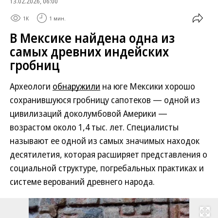
13.02.2026, 06:00
1K
1 мин.
В Мексике найдена одна из
самых древних индейских
гробниц
Археологи
обнаружили
на юге Мексики хорошо
сохранившуюся гробницу сапотеков — одной из
цивилизаций доколумбовой Америки —
возрастом около 1,4 тыс. лет. Специалисты
называют ее одной из самых значимых находок
десятилетия, которая расширяет представления о
социальной структуре, погребальных практиках и
системе верований древнего народа.
Развернуть на