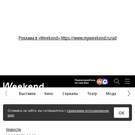
Реклама в «Weekend» https://www.myweekend.ru/ad
Weekend
Выставки
Кино
Сериалы
Театр
Мода
Предыдущая
С
страница
с
Оставаясь на сайте, вы соглашаетесь с
правилами использования
ОК
куки
Новости