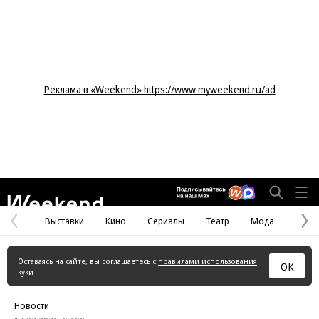
Реклама в «Weekend» https://www.myweekend.ru/ad
Weekend
Выставки
Кино
Сериалы
Театр
Мода
Предыдущая
С
страница
с
Оставаясь на сайте, вы соглашаетесь с
правилами использования
ОК
куки
Новости