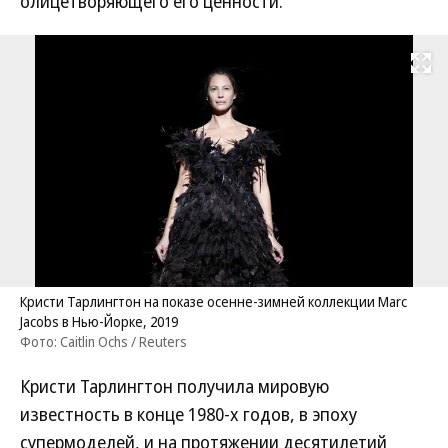
олицетворяющего его ценности.
Развернуть на
Кристи Тарлингтон на показе осенне-зимней коллекции Marc
Jacobs в Нью-Йорке, 2019
Фото: Caitlin Ochs / Reuters
Кристи Тарлингтон получила мировую
известность в конце 1980-х годов, в эпоху
супермоделей, и на протяжении десятилетий