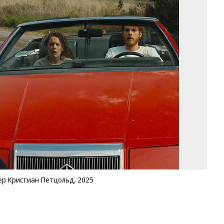
Ка
из
«О
ре
Кр
Пе
20
Фо
Ин
р Кристиан Петцольд, 2025