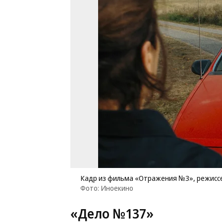
Кадр из фильма «Отражения №3», режиссе
Фото: Иноекино
«Дело №137»