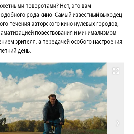
жетными поворотами? Нет, это вам
 подобного рода кино. Самый известный выходец
го течения авторского кино нулевых городов,
раматизацией повествования и минимализмом
ением зрителя, а передачей особого настроения:
летний день.
Развернуть на весь экран