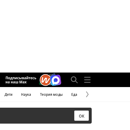
Дети
Наука
Теория моды
Еда
Следующая
страница
ОК