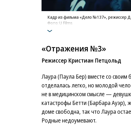
Кадр из фильма «Дело №137», режиссер Д
Фото: U Films
«Отражения №3»
Режиссер Кристиан Петцольд
Лаура (Паула Бер) вместе со своим
отделалась легко, но молодой чел
не в медицинском смысле — девушк
катастрофы Бетти (Барбара Ауэр), 
доме свободна, так что Лаура остае
Родные недоумевают.