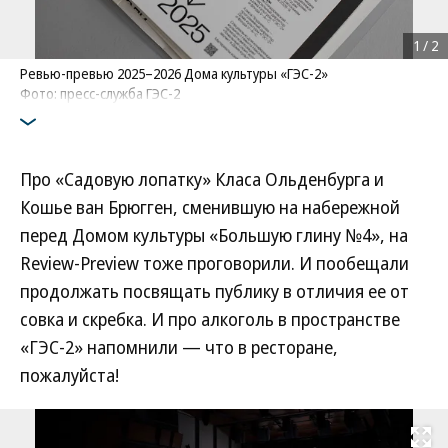
1
/
2
Ревью-превью 2025–2026 Дома культуры «ГЭС-2»
Фото: пресс-служба ГЭС-2
Про «Садовую лопатку» Класа Ольденбурга и
Кошье ван Брюгген, сменившую на набережной
перед Домом культуры «Большую глину №4», на
Review-Preview тоже проговорили. И пообещали
продолжать посвящать публику в отличия ее от
совка и скребка. И про алкоголь в пространстве
«ГЭС-2» напомнили — что в ресторане,
пожалуйста!
Развернуть на