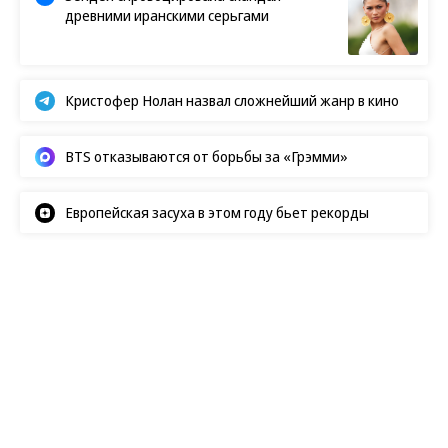
древними иранскими серьгами
Кристофер Нолан назвал сложнейший жанр в кино
BTS отказываются от борьбы за «Грэмми»
Европейская засуха в этом году бьет рекорды
Новости
06.08.2026, 17:30
185
1 мин.
Картину Леонардо да Винчи
незаметно выставили в Музее
Метрополитен — зрители