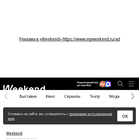
Реклама в «Weekend» https://www.myweekend.ru/ad
Weekend
Выставки
Кино
Сериалы
Театр
Мода
Предыдущая
С
страница
с
Оставаясь на сайте, вы соглашаетесь с
правилами использования
ОК
куки
Weekend