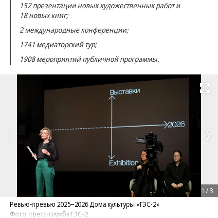
152 презентации новых художественных работ и
18 новых книг;
2 международные конференции;
1741 медиаторский тур;
1908 мероприятий публичной программы.
Развернуть на
1
/
3
Ревью-превью 2025–2026 Дома культуры «ГЭС-2»
Фото: пресс-служба ГЭС-2