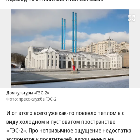
Развернуть на
Дом культуры «ГЭС-2»
Фото: пресс-служба ГЭС-2
И от этого всего уже как-то повеяло теплом в с
виду холодном и пустоватом пространстве
«ГЭС-2». Про непривычное ощущение недостатка
экспонатов у посетителей, взрощенных на