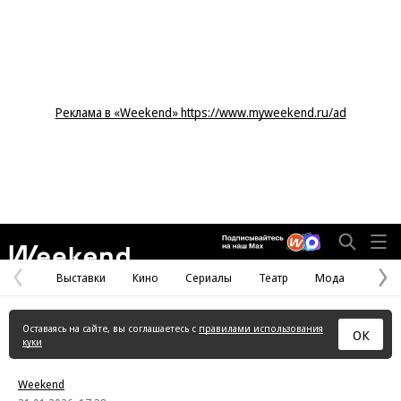
Реклама в «Weekend» https://www.myweekend.ru/ad
Weekend
Выставки
Кино
Сериалы
Театр
Мода
Предыдущая
С
страница
с
Оставаясь на сайте, вы соглашаетесь с
правилами использования
ОК
куки
Weekend