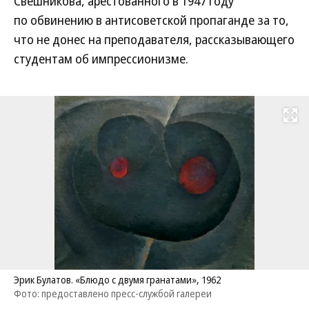
Свешникова, арестованного в 1947 году
по обвинению в антисоветской пропаганде за то,
что не донес на преподавателя, рассказывающего
студентам об импрессионизме.
Развернуть на
Эрик Булатов. «Блюдо с двумя гранатами», 1962
Фото: предоставлено пресс-службой галереи