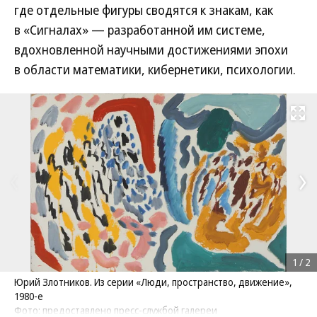
где отдельные фигуры сводятся к знакам, как
в «Сигналах» — разработанной им системе,
вдохновленной научными достижениями эпохи
в области математики, кибернетики, психологии.
Развернуть на
1
/
2
Юрий Злотников. Из серии «Люди, пространство, движение»,
1980-е
Фото: предоставлено пресс-службой галереи