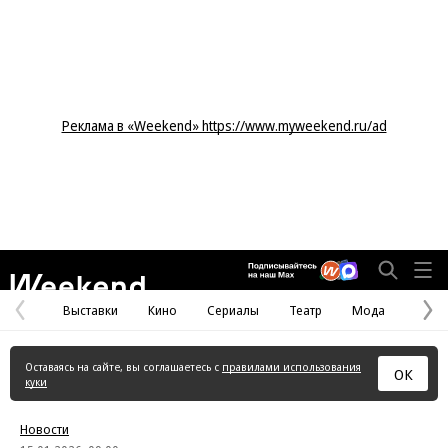
Реклама в «Weekend» https://www.myweekend.ru/ad
Weekend
Выставки
Кино
Сериалы
Театр
Мода
Предыдущая
С
страница
с
Оставаясь на сайте, вы соглашаетесь с
правилами использования
ОК
куки
Новости