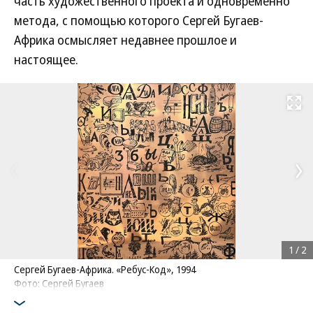
часть художественного проекта и одновременно
метода, с помощью которого Сергей Бугаев-
Африка осмысляет недавнее прошлое и
настоящее.
Развернуть на
1
/
2
Сергей Бугаев-Африка. «Ребус-Код», 1994
Фото: Сергей Бугаев