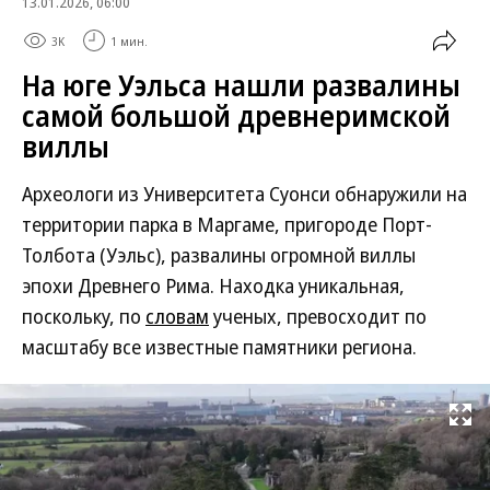
13.01.2026, 06:00
3K
1 мин.
На юге Уэльса нашли развалины
самой большой древнеримской
виллы
Археологи из Университета Суонси обнаружили на
территории парка в Маргаме, пригороде Порт-
Толбота (Уэльс), развалины огромной виллы
эпохи Древнего Рима. Находка уникальная,
поскольку, по
словам
ученых, превосходит по
масштабу все известные памятники региона.
Развернуть на