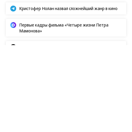
Кристофер Нолан назвал сложнейший жанр в кино
Первые кадры фильма «Четыре жизни Петра
Мамонова»
Европейская засуха в этом году бьет рекорды
Новости
08.08.2026, 14:00
239
1 мин.
Netflix показал первый кадр со
съемок «Одноклассников-3» с
Адамом Сэндлером
Съемки «Одноклассников-3» официально