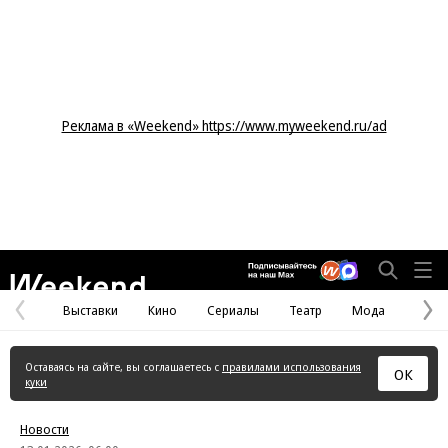
Реклама в «Weekend» https://www.myweekend.ru/ad
Weekend
Выставки
Кино
Сериалы
Театр
Мода
Предыдущая
С
страница
с
Оставаясь на сайте, вы соглашаетесь с
правилами использования
ОК
куки
Новости