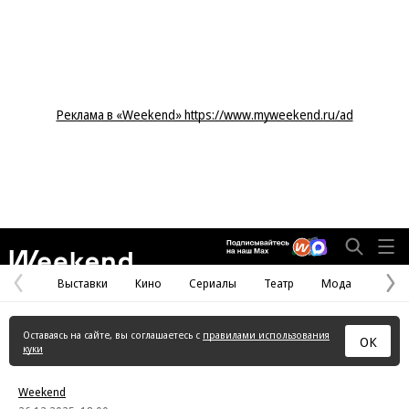
Реклама в «Weekend» https://www.myweekend.ru/ad
Weekend
Выставки
Кино
Сериалы
Театр
Мода
Предыдущая
С
страница
с
Оставаясь на сайте, вы соглашаетесь с
правилами использования
ОК
куки
Weekend