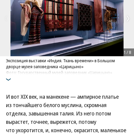
1
/
8
Экспозиция выставки «Индия. Ткань времени» в Большом
дворце музея-заповедника «Царицыно»
Фото: Государственный музей-заповедник «Царицыно»
И вот XIX век, на манекене — ампирное платье
из тончайшего белого муслина, скромная
отделка, завышенная талия. Из него потом
вырастет, точнее, вырежется, потому
что укоротится, и, конечно, окрасится, маленькое