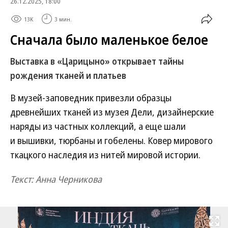
26.12.2025, 18:00
13K
3 мин.
Сначала было маленькое белое
Выставка в «Царицыно» открывает тайны
рождения тканей и платьев
В музей-заповедник привезли образцы
древнейших тканей из музея Дели, дизайнерские
наряды из частных коллекций, а еще шали
и вышивки, тюрбаны и гобелены. Ковер мирового
ткацкого наследия из нитей мировой истории.
Текст: Анна Черникова
Развернуть на