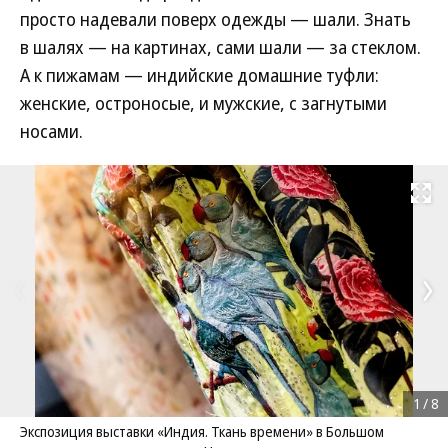
просто надевали поверх одежды — шали. Знать
в шалях — на картинах, сами шали — за стеклом.
А к пижамам — индийские домашние туфли:
женские, остроносые, и мужские, с загнутыми
носами.
Развернуть на
1
/
8
Экспозиция выставки «Индия. Ткань времени» в Большом