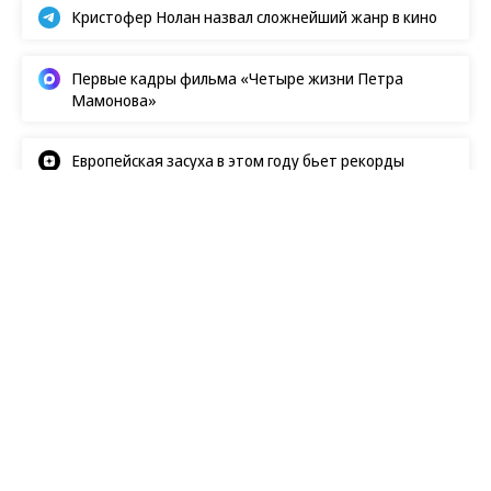
Кристофер Нолан назвал сложнейший жанр в кино
Первые кадры фильма «Четыре жизни Петра
Мамонова»
Европейская засуха в этом году бьет рекорды
Weekend
08.08.2026, 06:51
198
6 мин.
Готовь сундуки летом
В Тарусе показывают их вместе с содержимым, в
сопровождении наличников — и с рассказом о
жизни вокруг