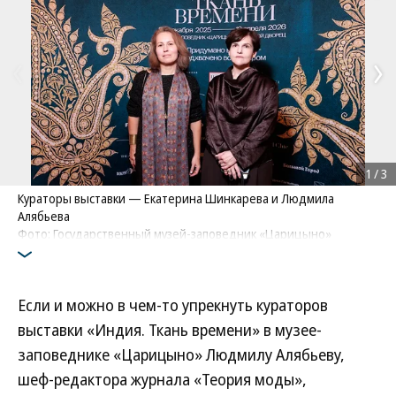
1
/
3
Кураторы выставки — Екатерина Шинкарева и Людмила
Алябьева
Фото: Государственный музей-заповедник «Царицыно»
Если и можно в чем-то упрекнуть кураторов
выставки «Индия. Ткань времени» в музее-
заповеднике «Царицыно» Людмилу Алябьеву,
шеф-редактора журнала «Теория моды»,