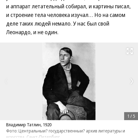
и аппарат летательный собирал, и картины писал,
и строение тела человека изучал… Но на самом
деле таких людей немало. У нас был свой
Леонардо, и не один.
Развернуть на
1
/
5
Владимир Татлин, 1920
Фото: Центральныи? государственныи? архив литературы и
искусства, Санкт-Петербург