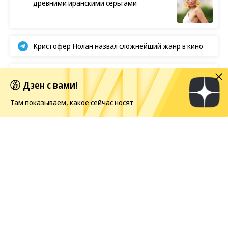
древними иранскими серьгами
Кристофер Нолан назвал сложнейший жанр в кино
BTS отказываются от борьбы за «Грэмми»
Дзен с вами!
Там показываем, какое сейчас носят
Европейская засуха в этом году бьет рекорды
Показы
06.08.2026, 20:57
377
1 мин.
Как прошел «Карандаш-фест»
в Старице
В Тверской области во второй раз собрались