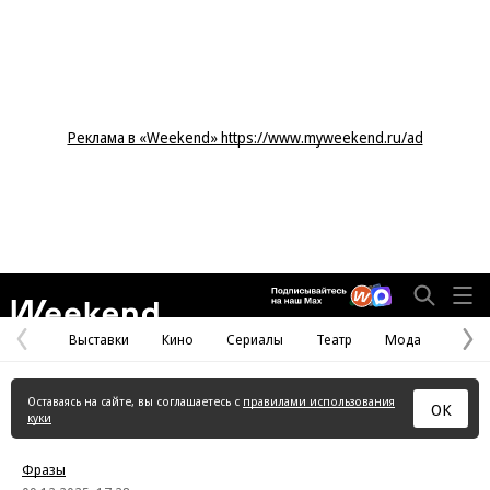
Реклама в «Weekend» https://www.myweekend.ru/ad
Weekend
Выставки
Кино
Сериалы
Театр
Мода
Предыдущая
С
страница
с
Оставаясь на сайте, вы соглашаетесь с
правилами использования
ОК
куки
Фразы