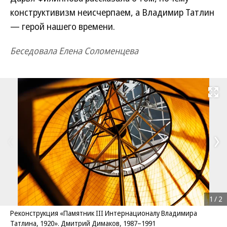
конструктивизм неисчерпаем, а Владимир Татлин
— герой нашего времени.
Беседовала Елена Соломенцева
Развернуть на
1
/
2
Реконструкция «Памятник III Интернационалу Владимира
Татлина, 1920». Дмитрий Димаков, 1987–1991