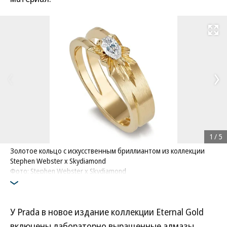
Развернуть на
1
/
5
Золотое кольцо с искусственным бриллиантом из коллекции
Stephen Webster x Skydiamond
Фото: Stephen Webster x Skydiamond
У Prada в новое издание коллекции Eternal Gold
включены лабораторно выращенные алмазы