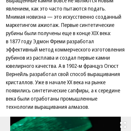
Выращенные камни вовсе не являются новым
явлением, как это часто пытаются подать.
Мнимая новизна — это искусственно созданный
маркетингом ажиотаж. Первые синтетические
рубины были получены еще в конце XIX века:
в 1877 году Эдмон Фреми разработал
эффективный метод коммерческого изготовления
рубинов из расплава и создал первые камни
ювелирного качества. А в 1902-м француз Огюст
Вернейль разработал свой способ выращивания
кристаллов. Уже в начале XX века на рынке
появились синтетические сапфиры, а к середине
века были отработаны промышленные
технологии выращивания алмазов.
Развернуть на