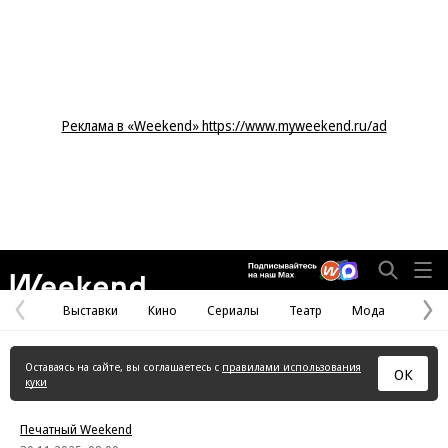
Реклама в «Weekend» https://www.myweekend.ru/ad
Weekend
Выставки
Кино
Сериалы
Театр
Мода
Предыдущая
С
страница
с
Оставаясь на сайте, вы соглашаетесь с
правилами использования
ОК
куки
Печатный Weekend