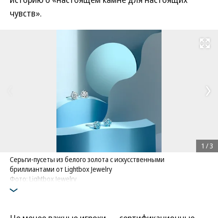
чувств».
Развернуть на
1
/
3
Серьги-пусеты из белого золота с искусственными
бриллиантами от Lightbox Jewelry
Фото: Lightbox Jewelry