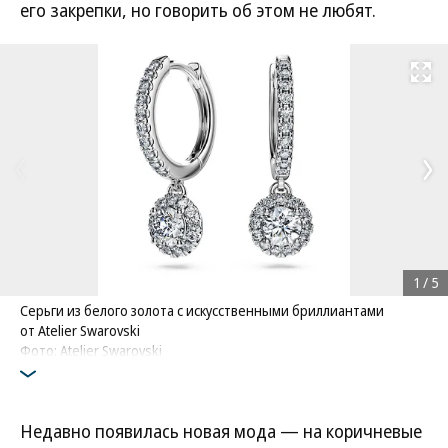
его закрепки, но говорить об этом не любят.
Развернуть на
1
/
5
Серьги из белого золота с искусственными бриллиантами
от Atelier Swarovski
Фото: Atelier Swarovski
Недавно появилась новая мода — на коричневые