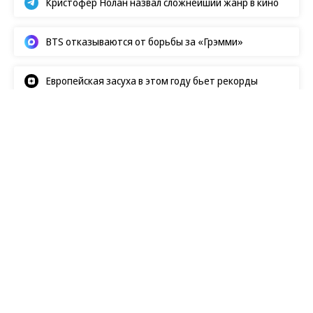
Кристофер Нолан назвал сложнейший жанр в кино
BTS отказываются от борьбы за «Грэмми»
Европейская засуха в этом году бьет рекорды
Новости
07.08.2026, 12:30
141
1 мин.
Цюрихский фестиваль наградит
Мартина Макдонаха за вклад в
кино
Британо-ирландскому режиссеру
вручат
на
кинофестивале премию A Tribute To… за
выдающийся вклад в киноискусство на гала-