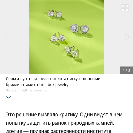
Развернуть на
1
/
3
Серьги-пусеты из белого золота с искусственными
бриллиантами от Lightbox Jewelry
Фото: Lightbox Jewelry
Это решение вызвало критику. Одни видят в нем
попытку защитить рынок природных камней,
другие — признак растерянности института.