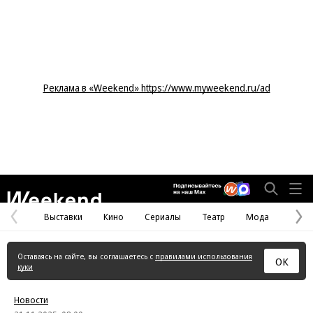
Реклама в «Weekend» https://www.myweekend.ru/ad
Weekend
Выставки
Кино
Сериалы
Театр
Мода
Предыдущая
С
страница
с
Оставаясь на сайте, вы соглашаетесь с
правилами использования
ОК
куки
Новости