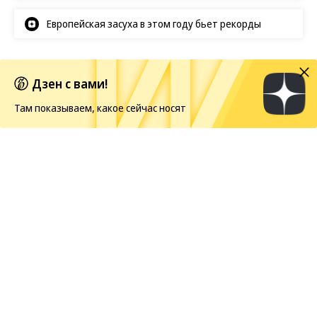
Европейская засуха в этом году бьет рекорды
Показы
Дзен с вами!
07.08.2026, 09:45
Там показываем, какое сейчас носят
183K
1 мин.
«Думаю, что я очень
сексуальное создание»
Шарлиз Терон исполнился 51 год
7 августа 1975 года родилась южноафриканская и
американская актриса и модель Шарлиз Терон —
обладательница «Оскара», «Золотого глобуса» и
«Серебряного медведя» за фильм «Монстр».
Жизнь и карьера артистки, игравшей как в