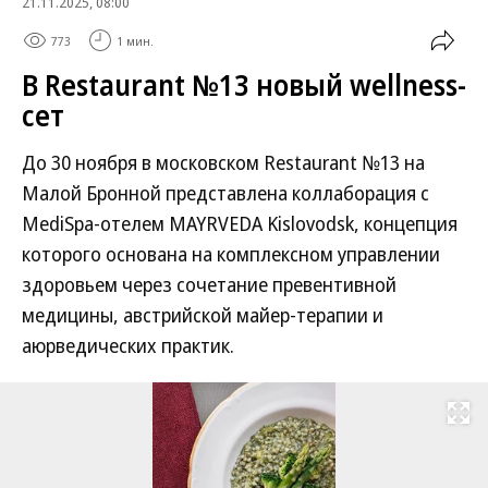
21.11.2025, 08:00
773
1 мин.
В Restaurant №13 новый wellness-
сет
До 30 ноября в московском Restaurant №13 на
Малой Бронной представлена коллаборация с
MediSpa-отелем MAYRVEDA Kislovodsk, концепция
которого основана на комплексном управлении
здоровьем через сочетание превентивной
медицины, австрийской майер-терапии и
аюрведических практик.
Развернуть на