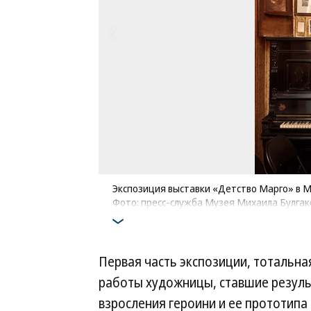
Экспозиция выставки «Детство Марго» в 
Фото: пресс-служба Музея Михаила Булгак
Первая часть экспозиции, тотальн
работы художницы, ставшие резул
взросления героини и ее прототипа