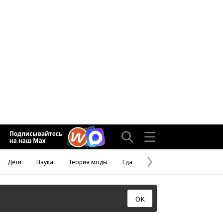
Дети
Наука
Теория моды
Еда
Следующая
страница
ОК