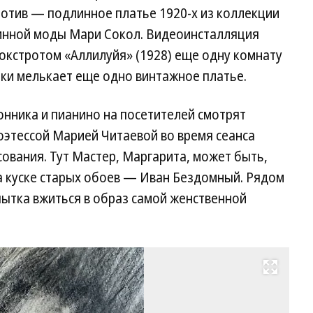
против — подлинное платье 1920-х из коллекции
инной моды Мари Сокол. Видеоинсталляция
окстротом «Аллилуйя» (1928) еще одну комнату
ыки мелькает еще одно винтажное платье.
конника и пианино на посетителей смотрят
оэтессой Марией Читаевой во время сеанса
сования. Тут Мастер, Маргарита, может быть,
а куске старых обоев — Иван Бездомный. Рядом
ытка вжиться в образ самой женственной
Развернуть на весь экран
Ху