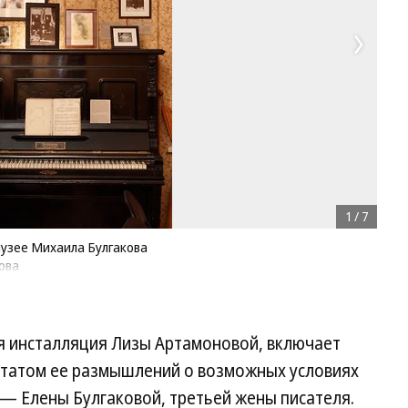
1
/
7
Музее Михаила Булгакова
ова
ая инсталляция Лизы Артамоновой, включает
ьтатом ее размышлений о возможных условиях
 — Елены Булгаковой, третьей жены писателя.