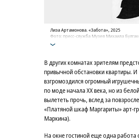
Лиза Артамонова. «Забота», 2025
Фото: пресс-служба Музея Михаила Булгак
В других комнатах зрителям предс
привычной обстановки квартиры. И 
взгромоздился огромный игрушечны
по моде начала XX века, но из бел
вылететь прочь, вслед за повзрос
«Платяной шкаф Маргариты» арт-гр
Маркина).
На окне гостиной еще одна работа