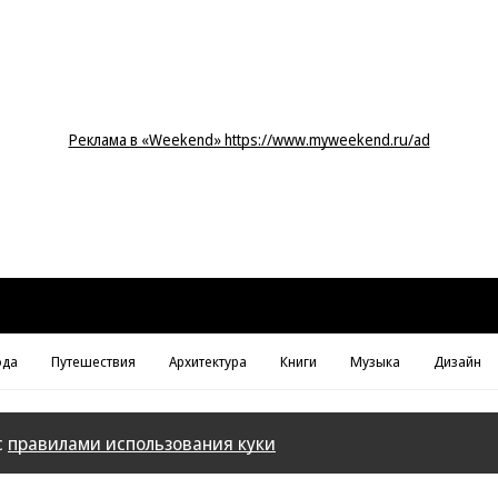
Реклама в «Weekend» https://www.myweekend.ru/ad
да
Путешествия
Архитектура
Книги
Музыка
Дизайн
с
правилами использования куки