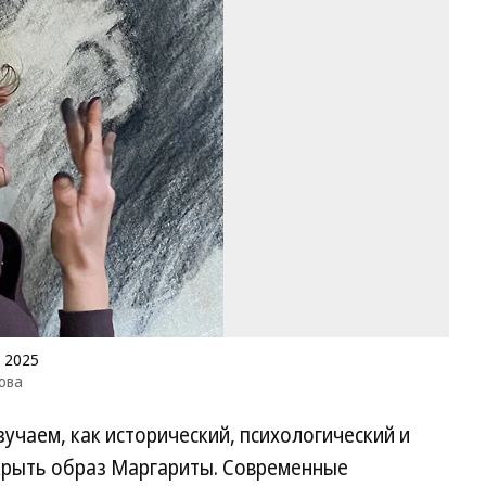
М
Чи
и
ее
«М
20
Фо
пр
сл
М
Ми
Бу
 2025
ова
учаем, как исторический, психологический и
крыть образ Маргариты. Современные