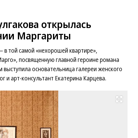
улгакова открылась
ении Маргариты
— в той самой «нехорошей квартире»,
арго», посвященную главной героине романа
м выступила основательница галереи женского
ог и арт-консультант Екатерина Карцева.
Развернуть на весь экран