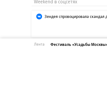
Weekend в соцсетях
Зендея спровоцировала скандал 
Лента
Фестиваль «Усадьбы Москвы»
Кристофер Нолан назвал сложней
BTS отказываются от борьбы за «
Европейская засуха в этом году б
Новости