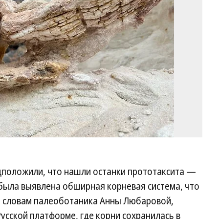
/
СП
положили, что нашли останки прототаксита —
была выявлена обширная корневая система, что
о словам палеоботаника Анны Любаровой,
усской платформе, где корни сохранилась в