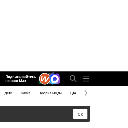
Дети
Наука
Теория моды
Еда
Следующая
страница
ОК