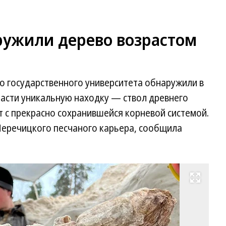
ружили дерево возрастом
о государственного университета обнаружили в
асти уникальную находку — ствол древнего
т с прекрасно сохранившейся корневой системой.
еречицкого песчаного карьера, сообщила
Развернуть на весь экран
Фо
Д
Гр