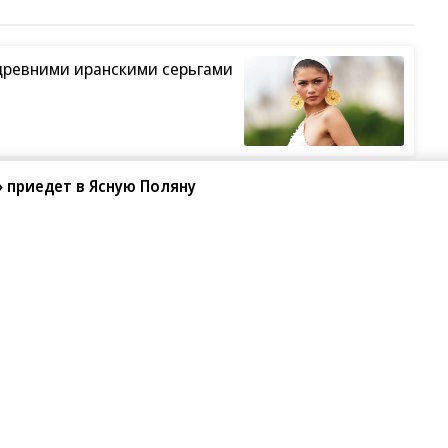
древними иранскими серьгами
 приедет в Ясную Поляну
ший жанр в кино
Грэмми»
ьет рекорды