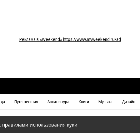
Реклама в «Weekend» https://www.myweekend.ru/ad
да
Путешествия
Архитектура
Книги
Музыка
Дизайн
с
правилами использования куки