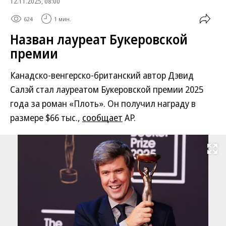
12.11.2025, 08:00
624
1 мин.
Назван лауреат Букеровской
премии
Канадско-венгерско-британский автор Дэвид
Салэй стал лауреатом Букеровской премии 2025
года за роман «Плоть». Он получил награду в
размере $66 тыс.,
сообщает
AP.
Развернуть на