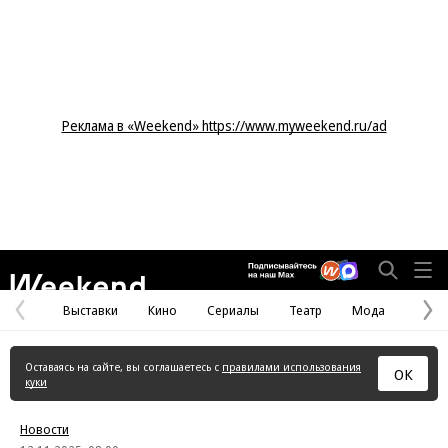
Реклама в «Weekend» https://www.myweekend.ru/ad
Weekend
Выставки
Кино
Сериалы
Театр
Мода
Предыдущая
С
страница
с
Оставаясь на сайте, вы соглашаетесь с
правилами использования
ОК
куки
Новости