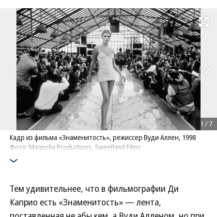
Развернуть на
1
/
7
Кадр из фильма «Знаменитость», режиссер Вуди Аллен, 1998
Фото: Magnolia Productions, Sweetland Films
Тем удивительнее, что в фильмографии Ди
Каприо есть «Знаменитость» — лента,
поставленная не абы кем, а Вуди Алленом, но при