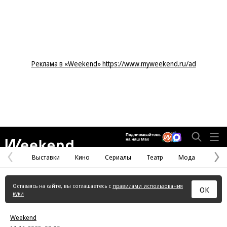
Реклама в «Weekend» https://www.myweekend.ru/ad
Weekend
Выставки
Кино
Сериалы
Театр
Мода
Предыдущая
С
страница
с
Оставаясь на сайте, вы соглашаетесь с
правилами использования
ОК
куки
Weekend