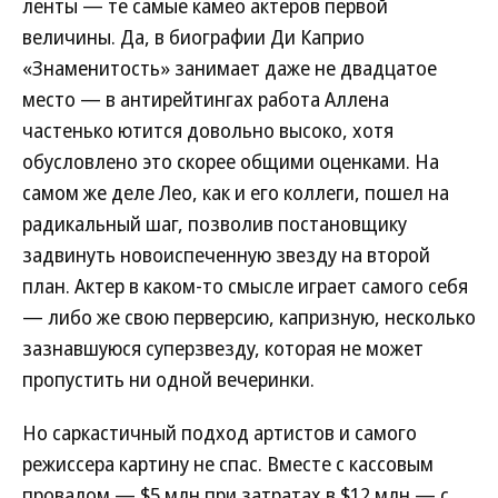
ленты — те самые камео актеров первой
величины. Да, в биографии Ди Каприо
«Знаменитость» занимает даже не двадцатое
место — в антирейтингах работа Аллена
частенько ютится довольно высоко, хотя
обусловлено это скорее общими оценками. На
самом же деле Лео, как и его коллеги, пошел на
радикальный шаг, позволив постановщику
задвинуть новоиспеченную звезду на второй
план. Актер в каком-то смысле играет самого себя
— либо же свою перверсию, капризную, несколько
зазнавшуюся суперзвезду, которая не может
пропустить ни одной вечеринки.
Но саркастичный подход артистов и самого
режиссера картину не спас. Вместе с кассовым
провалом — $5 млн при затратах в $12 млн — с