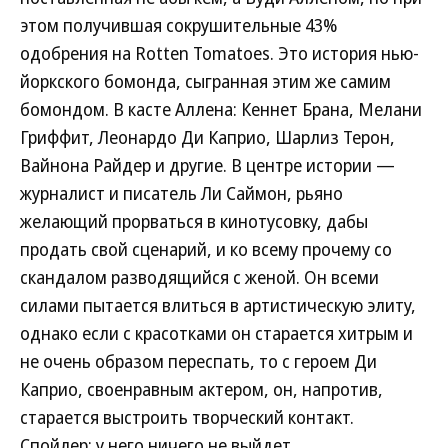
этом получившая сокрушительные 43%
одобрения на Rotten Tomatoes. Это история нью-
йоркского бомонда, сыгранная этим же самим
бомондом. В касте Аллена: Кеннет Брана, Мелани
Гриффит, Леонардо Ди Каприо, Шарлиз Терон,
Вайнона Райдер и другие. В центре истории —
журналист и писатель Ли Саймон, рьяно
желающий прорваться в кинотусовку, дабы
продать свой сценарий, и ко всему прочему со
скандалом разводящийся с женой. Он всеми
силами пытается влиться в артистическую элиту,
однако если с красотками он старается хитрым и
не очень образом переспать, то с героем Ди
Каприо, своенравным актером, он, напротив,
старается выстроить творческий контакт.
Спойлер: у него ничего не выйдет.