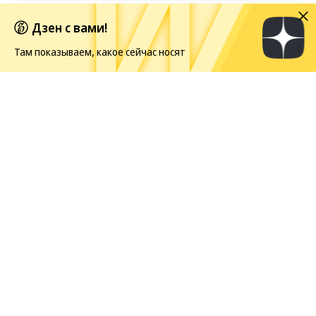
Первые кадры фильма «Четыре жизни Петра
Дзен с вами!
Мамонова»
Там показываем, какое сейчас носят
Европейская засуха в этом году бьет рекорды
Weekend
08.08.2026, 11:50
980
21 мин.
Город с элементами
архитектурной деменции
Воронеж, где планировку заменяет
историософия
Хотя на этой территории существовали более