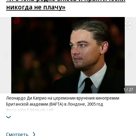
никогда не плачу»
Развернуть на
1
/
27
Леонардо Ди Каприо на церемонии вручения кинопремии
Британской академии (BAFTA) в Лондоне, 2005 год
Фото: John D McHugh / AP
Смотреть