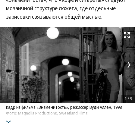
мозаичной структуре сюжета, где отдельные
зарисовки связываются общей мыслью.
Развернуть на
1
/
9
Кадр из фильма «Знаменитость», режиссер Вуди Аллен, 1998
Фото: Magnolia Productions, Sweetland Films