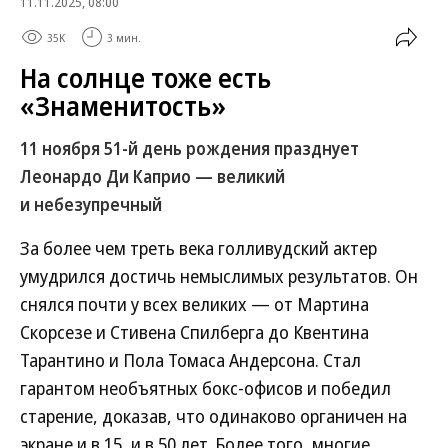
11.11.2025, 08:00
35K
3 мин.
На солнце тоже есть
«Знаменитость»
11 ноября 51-й день рождения празднует
Леонардо Ди Каприо — великий
и небезупречный
За более чем треть века голливудский актер
умудрился достичь немыслимых результатов. Он
снялся почти у всех великих — от Мартина
Скорсезе и Стивена Спилберга до Квентина
Тарантино и Пола Томаса Андерсона. Стал
гарантом необъятных бокс-офисов и победил
старение, доказав, что одинаково органичен на
экране и в 15, и в 50 лет. Более того, многие