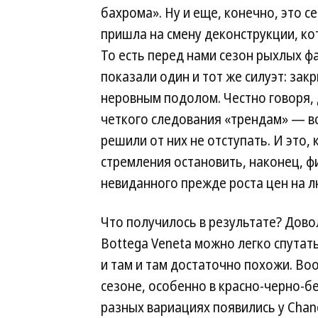
бахрома». Ну и еще, конечно, это 
пришла на смену деконструкции, кот
То есть перед нами сезон рыхлых фа
показали один и тот же силуэт: зак
неровным подолом. Честно говоря,
четкого следования «трендам» — вс
решили от них не отступать. И это,
стремления остановить, наконец, 
невиданного прежде роста цен на л
Что получилось в результате? Дов
Bottega Veneta можно легко спутать
и там и там достаточно похожи. Во
сезоне, особенно в красно-черно-б
разных вариациях появились у Chanel,