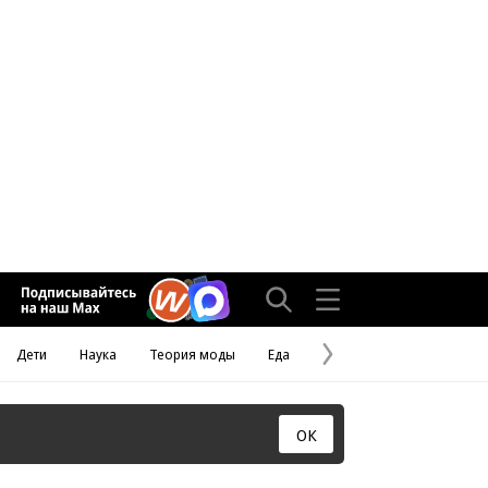
Дети
Наука
Теория моды
Еда
Следующая
страница
ОК