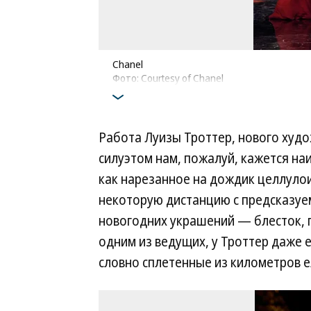
Chanel
Фото: Courtesy of Chanel
Работа Луизы Троттер, нового худо
силуэтом нам, пожалуй, кажется на
как нарезанное на дождик целлулои
некоторую дистанцию с предсказу
новогодних украшений — блесток, 
одним из ведущих, у Троттер даже 
словно сплетенные из километров 