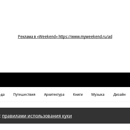
Реклама в «Weekend» https://www.myweekend.ru/ad
да
Путешествия
Архитектура
Книги
Музыка
Дизайн
с
правилами использования куки