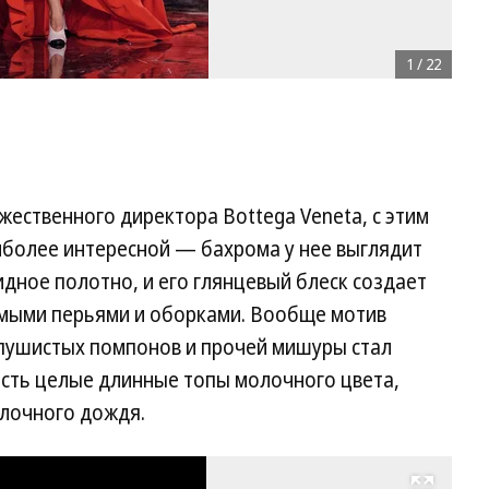
1
/
22
жественного директора Bottega Veneta, с этим
иболее интересной — бахрома у нее выглядит
дное полотно, и его глянцевый блеск создает
емыми перьями и оборками. Вообще мотив
пушистых помпонов и прочей мишуры стал
есть целые длинные топы молочного цвета,
елочного дождя.