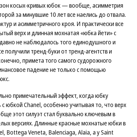
сезон косых-кривых юбок — вообще, асимметрия
орой за минувшие 10 лет все наелись до отвала.
ктур и асимметричного кроя. И практически все
рытый верх и длинная мохнатая «юбка йети» с
 давно не наблюдалось того единодушного и
е получили тренд-буки от тренд-агентств и
 конечно, примета того самого судорожного
финансовое падение не только с помощью
юкс.
ольно примечательный эффект, когда юбку
 с юбкой Chanel, особенно учитывая то, что верх
обще этот силуэт стал буквально ключевым в
елых версиях. Длинные красные мохнатые юбки в
 Bottega Veneta, Balenciaga, Alaia, а у Saint