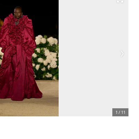
Развернуть на весь экран
1
/
11