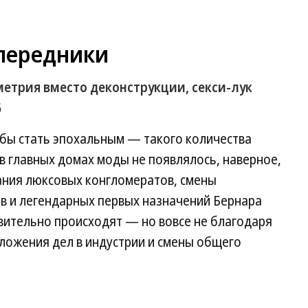
передники
метрия вместо деконструкции, секси-лук
6
 бы стать эпохальным — такого количества
в главных домах моды не появлялось, наверное,
вания люксовых конгломератов, смены
 и легендарных первых назначений Бернара
вительно происходят — но вовсе не благодаря
оложения дел в индустрии и смены общего