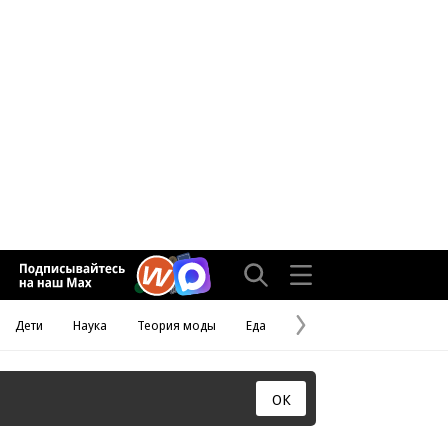
Дети
Наука
Теория моды
Еда
Следующая
страница
ОК