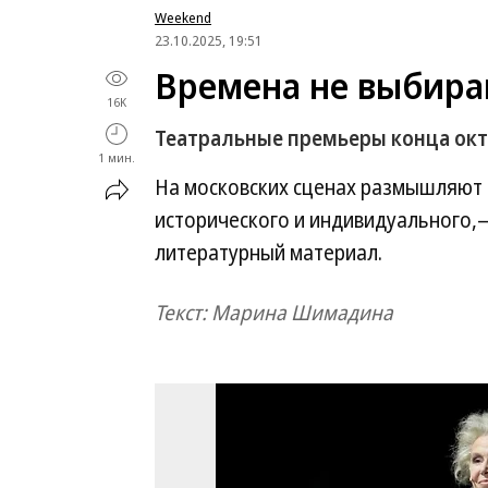
Weekend
23.10.2025, 19:51
Времена не выбир
16K
Театральные премьеры конца ок
1 мин.
На московских сценах размышляют 
исторического и индивидуального,
литературный материал.
Текст: Марина Шимадина