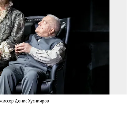
из
«С
ре
Де
Фо
Д
Ду
ежиссер Денис Хуснияров