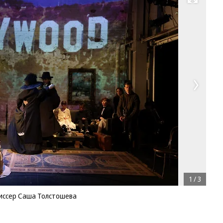
Развернуть на весь экран
1
/
3
иссер Саша Толстошева