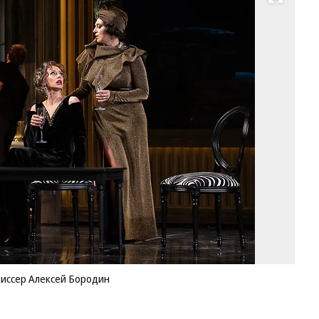
Развернуть на весь экран
Сц
из
«И
ре
Ал
Фо
Пр
те
жиссер Алексей Бородин