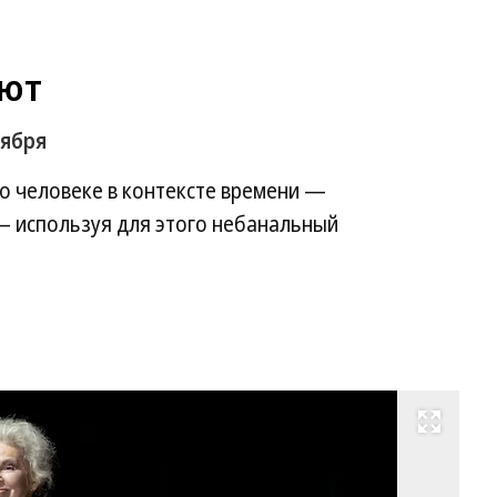
ают
тября
о человеке в контексте времени —
— используя для этого небанальный
Развернуть на весь экран
Сц