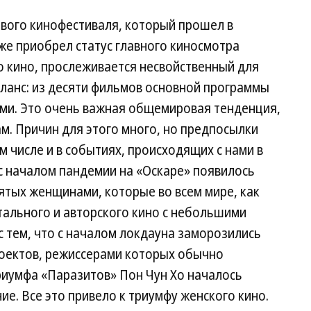
вого кинофестиваля, который прошел в
уже приобрел статус главного киносмотра
о кино, прослеживается несвойственный для
ланс: из десяти фильмов основной программы
ми. Это очень важная общемировая тенденция,
ам. Причин для этого много, но предпосылки
м числе и в событиях, происходящих с нами в
 с началом пандемии на «Оскаре» появилось
тых женщинами, которые во всем мире, как
тального и авторского кино с небольшими
 тем, что с началом локдауна заморозились
оектов, режиссерами которых обычно
риумфа «Паразитов» Пон Чун Хо началось
е. Все это привело к триумфу женского кино.