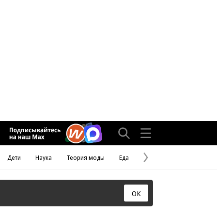
Дети
Наука
Теория моды
Еда
Следующая
страница
ОК