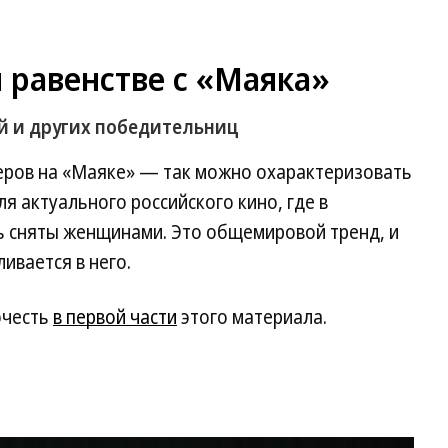
 равенстве с «Маяка»
й и других победительниц
еров на «Маяке» — так можно охарактеризовать
я актуального российского кино, где в
ь сняты женщинами. Это общемировой тренд, и
ливается в него.
очесть
в первой части
этого материала.