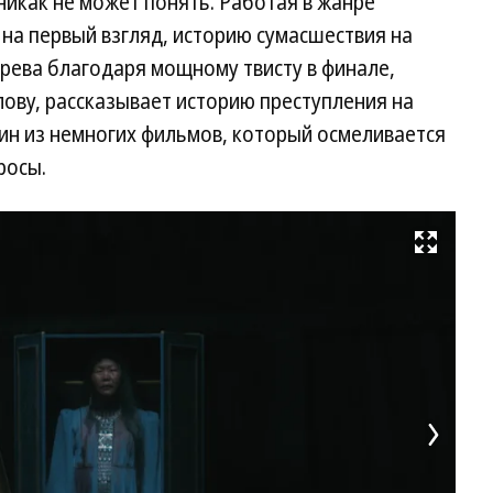
никак не может понять. Работая в жанре
 на первый взгляд, историю сумасшествия на
рева благодаря мощному твисту в финале,
лову, рассказывает историю преступления на
ин из немногих фильмов, который осмеливается
росы.
Развернуть на весь экран