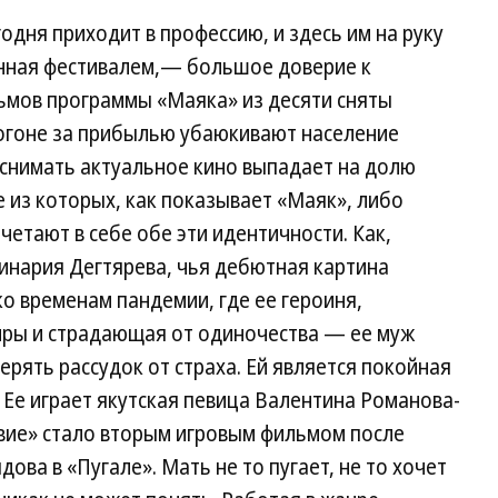
дня приходит в профессию, и здесь им на руку
нная фестивалем,— большое доверие к
мов программы «Маяка» из десяти сняты
огоне за прибылью убаюкивают население
 снимать актуальное кино выпадает на долю
е из которых, как показывает «Маяк», либо
етают в себе обе эти идентичности. Как,
инария Дегтярева, чья дебютная картина
ко временам пандемии, где ее героиня,
иры и страдающая от одиночества — ее муж
ерять рассудок от страха. Ей является покойная
 Ее играет якутская певица Валентина Романова-
вие» стало вторым игровым фильмом после
ва в «Пугале». Мать не то пугает, не то хочет