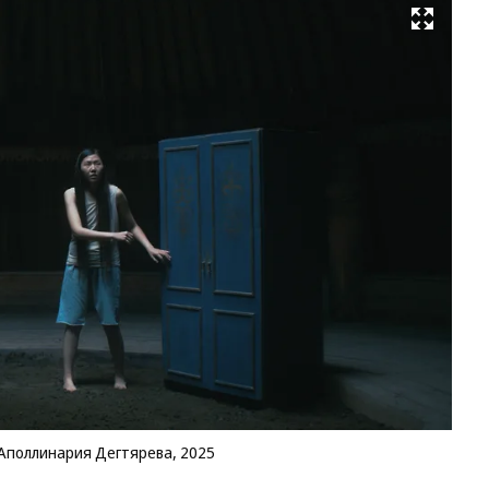
Развернуть на весь экран
Ка
из
«П
ре
Ап
20
Фо
С
Аполлинария Дегтярева, 2025