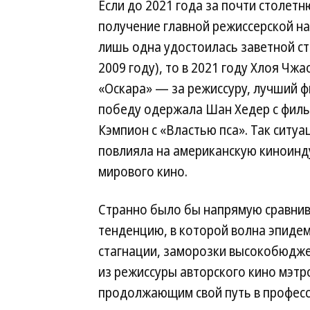
Если до 2021 года за почти столет
получение главной режиссерской н
лишь одна удостоилась заветной ст
2009 году), то в 2021 году Хлоя Чж
«Оскара» — за режиссуру, лучший ф
победу одержала Шан Хедер с филь
Кэмпион с «Властью пса». Так ситу
повлияла на американскую киноинд
мирового кино.
Странно было бы напрямую сравнив
тенденцию, в которой волна эпиде
стагнации, заморозки высокобюдже
из режиссуры авторского кино мэт
продолжающим свой путь в професс