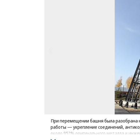
При перемещении башня была разобрана н
работы — укрепление соединений, антико
около 95?% оригинального металла и инж
Фото: Коммерсантъ / Роман Яровицын