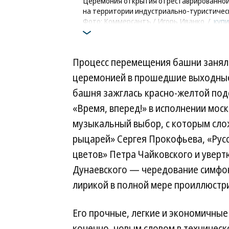
Церемония открытия отреставрированной
на территории индустриально-туристичес
Фото: Коммерсантъ / Игорь Иванко
/
куп
Процесс перемещения башни занял
церемонией в прошедшие выходные
башня зажглась красно-желтой под
«Время, вперед!» в исполнении мо
музыкальный выбор, с которым сло
рыцарей» Сергея Прокофьева, «Рус
цветов» Петра Чайковского и уверт
Дунаевского — чередование симфо
лирикой в полной мере проиллюст
Его прочные, легкие и экономичны
конечно, новым словом в техничес