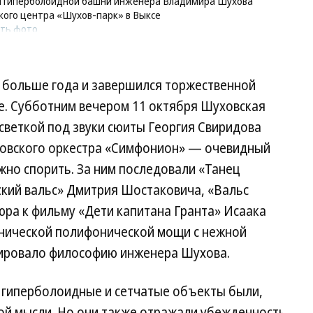
 гиперболоидной башни инженера Владимира Шухова
кого центра «Шухов-парк» в Выксе
ить фото
 больше года и завершился торжественной
. Субботним вечером 11 октября Шуховская
светкой под звуки сюиты Георгия Свиридова
сковского оркестра «Симфонион» — очевидный
жно спорить. За ним последовали «Танец
ский вальс» Дмитрия Шостаковича, «Вальс
юра к фильму «Дети капитана Гранта» Исаака
нической полифонической мощи с нежной
рировало философию инженера Шухова.
е гиперболоидные и сетчатые объекты были,
кой мысли. Но они также отражали убежденность