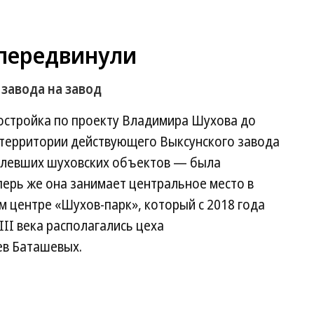
передвинули
 завода на завод
постройка по проекту Владимира Шухова до
 территории действующего Выксунского завода
елевших шуховских объектов — была
перь же она занимает центральное место в
 центре «Шухов-парк», который с 2018 года
VIII века располагались цеха
ев Баташевых.