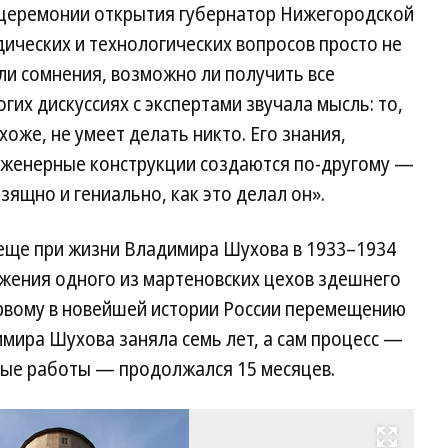
я церемонии открытия губернатор Нижегородской
дических и технологических вопросов просто не
ли сомнения, возможно ли получить все
их дискуссиях с экспертами звучала мысль: то,
хоже, не умеет делать никто. Его знания,
инженерные конструкции создаются по-другому —
изящно и гениально, как это делал он».
еще при жизни Владимира Шухова в 1933–1934
бжения одного из мартеновских цехов здешнего
ервому в новейшей истории России перемещению
мира Шухова заняла семь лет, а сам процесс —
ные работы — продолжался 15 месяцев.
Развернуть на весь экран