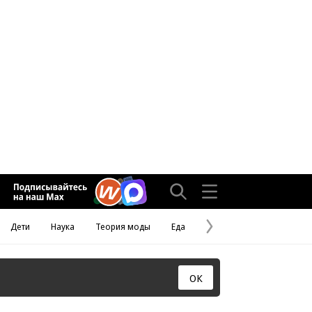
Дети
Наука
Теория моды
Еда
Следующая
страница
ОК