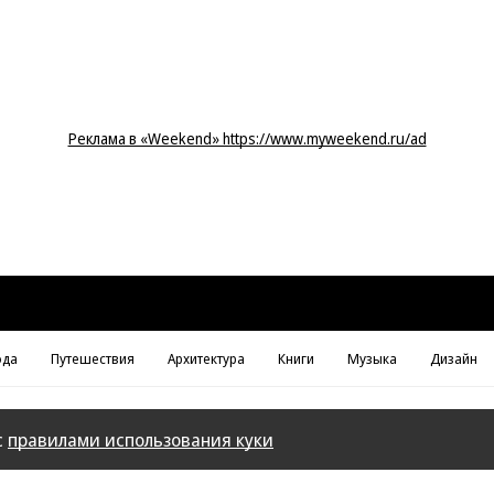
Реклама в «Weekend» https://www.myweekend.ru/ad
да
Путешествия
Архитектура
Книги
Музыка
Дизайн
с
правилами использования куки