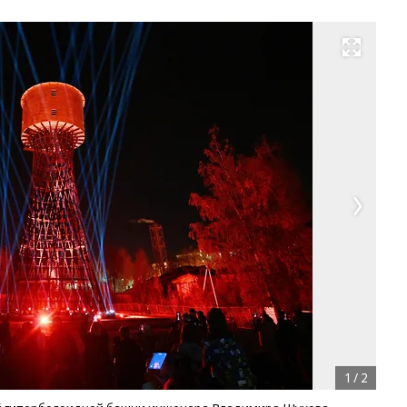
Развернуть на весь экран
1
/
2