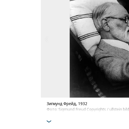
Зигмунд Фрейд, 1932
Фото: Sigmund Freud Copyrights / ullstein bil