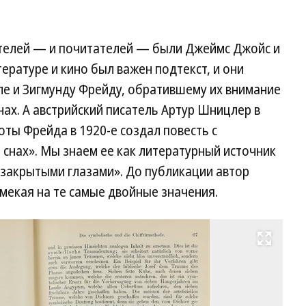
телей — и почитателей — были Джеймс Джойс и
ературе и кино был важен подтекст, и они
ле и Зигмунду Фрейду, обратившему их внимание
нах. А австрийский писатель Артур Шницлер в
оты Фрейда в 1920-е создал повесть с
снах». Мы знаем ее как литературный источник
 закрытыми глазами». До публикации автор
мекая на те самые двойные значения.
Развернуть на весь экран