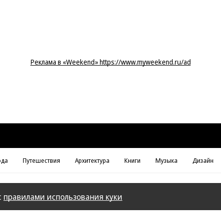
Реклама в «Weekend» https://www.myweekend.ru/ad
да
Путешествия
Архитектура
Книги
Музыка
Дизайн
с
правилами использования куки