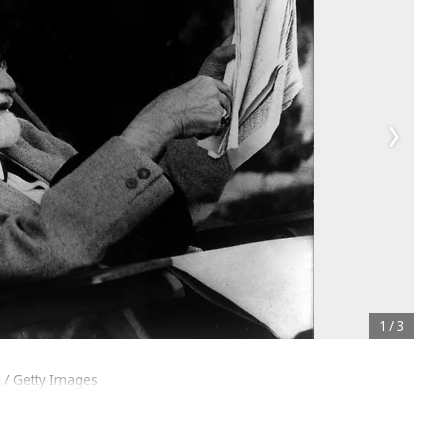
1
/
3
d / Getty Images