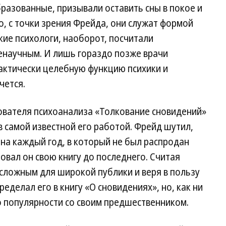
бразованные, призывали оставить сны в покое и
о, с точки зрения Фрейда, они служат формой
ие психологи, наоборот, посчитали
енаучным. И лишь гораздо позже врачи
фактически целебную функцию психики и
чется.
нователя психоанализа «Толкование сновидений»
в самой известной его работой. Фрейд шутил,
на каждый год, в который не был распродан
вал он свою книгу до последнего. Считая
сложным для широкой публики и веря в пользу
еделал его в книгу «О сновидениях», но, как ни
по популярности со своим предшественником.