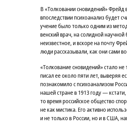
В «Толковании сновидений» Фрейд 
впоследствии психоанализ будет сч
учение было только одним из метод
венский врач, на солидной научной
неизвестное, и вскоре на почту Фре
люди рассказывали, как они сами в
«Толкование сновидений» стало не
писал ее около пяти лет, выверяя е
познакомило с психоанализом Росси
нашей стране в 1913 году — кстати, 
то время российское общество споро
не как мистика. Его активно исполь
и не только в России, но и в США, н