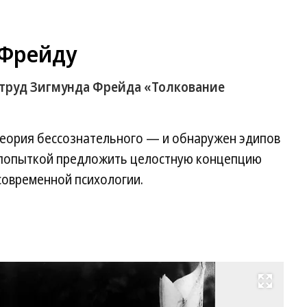
 Фрейду
н труд Зигмунда Фрейда «Толкование
 теория бессознательного — и обнаружен эдипов
й попыткой предложить целостную концепцию
 современной психологии.
Развернуть на весь экран