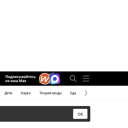
Дети
Наука
Теория моды
Еда
Следующая
страница
ОК