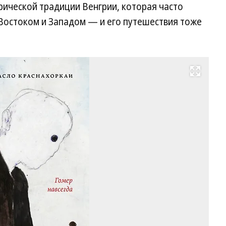
орической традиции Венгрии, которая часто
 Востоком и Западом — и его путешествия тоже
Развернуть на весь экран
Ла
Кр
«Г
на
20
Фо
Из
«П