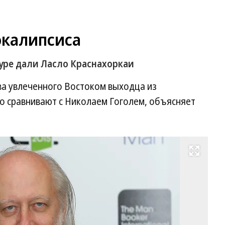
окалипсиса
уре дали Ласло Краснахоркаи
тва увлеченного Востоком выходца из
о сравнивают с Николаем Гоголем, объясняет
Развернуть на весь экран
Ла
Кр
Фо
Ma
Du