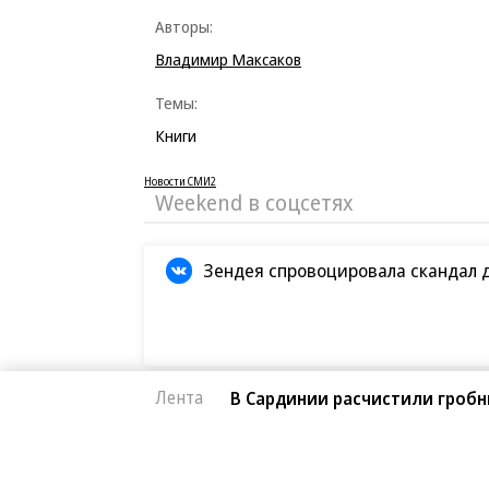
Авторы:
Владимир Максаков
Темы:
Книги
Новости СМИ2
Weekend в соцсетях
Зендея спровоцировала скандал 
Лента
В Сардинии расчистили гробн
Кристофер Нолан назвал сложней
BTS отказываются от борьбы за «