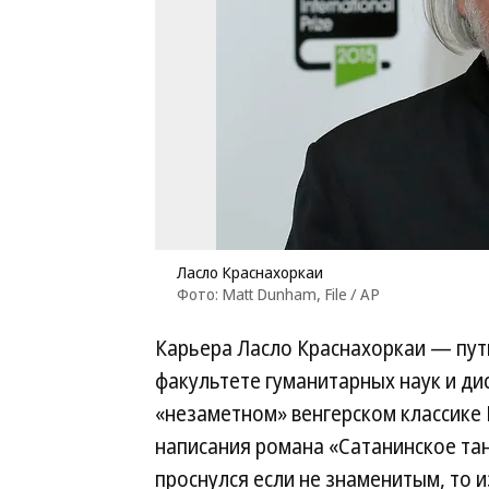
Ласло Краснахоркаи
Фото: Matt Dunham, File / AP
Карьера Ласло Краснахоркаи — путь
факультете гуманитарных наук и ди
«незаметном» венгерском классике
написания романа «Сатанинское танг
проснулся если не знаменитым, то 