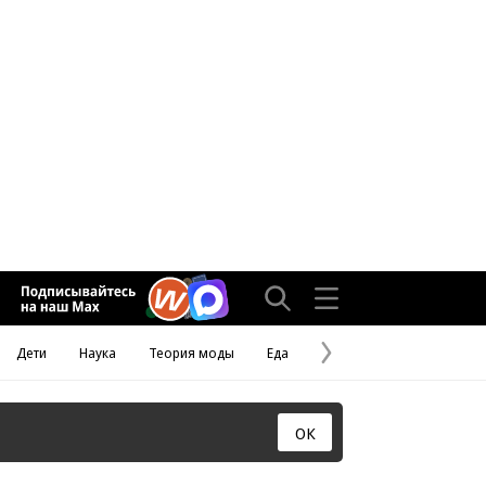
Дети
Наука
Теория моды
Еда
Следующая
страница
ОК