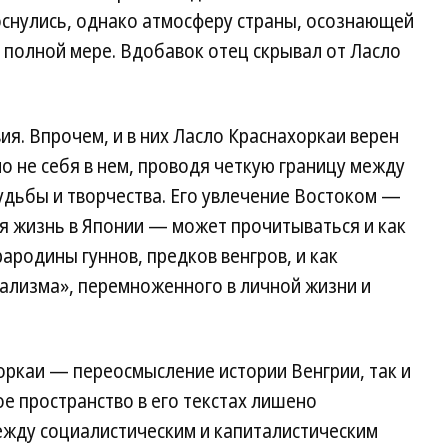
оснулись, однако атмосферу страны, осознающей
в полной мере. Вдобавок отец скрывал от Ласло
я. Впрочем, и в них Ласло Краснахоркаи верен
но не себя в нем, проводя четкую границу между
судьбы и творчества. Его увлечение Востоком —
я жизнь в Японии — может прочитываться и как
ародины гуннов, предков венгров, и как
тализма», перемноженного в личной жизни и
оркаи — переосмысление истории Венгрии, так и
е пространство в его текстах лишено
ежду социалистическим и капиталистическим