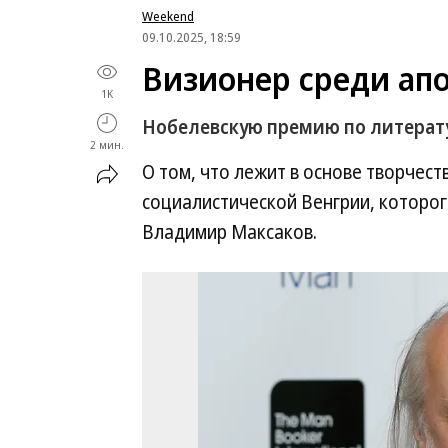
Weekend
09.10.2025, 18:59
Визионер среди ап
1K
Нобелевскую премию по литерат
2 мин.
О том, что лежит в основе творчес
социалистической Венгрии, которог
Владимир Максаков.