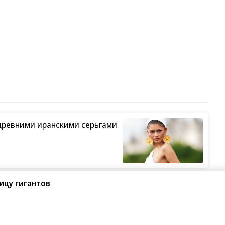
древними иранскими серьгами
ицу гигантов
ший жанр в кино
Грэмми»