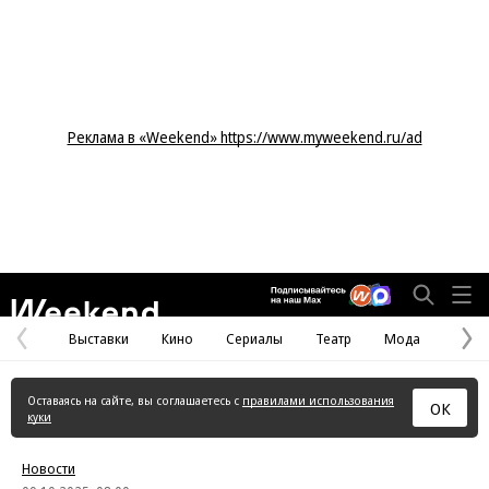
Реклама в «Weekend» https://www.myweekend.ru/ad
Weekend
Выставки
Кино
Сериалы
Театр
Мода
Предыдущая
С
страница
с
Оставаясь на сайте, вы соглашаетесь с
правилами использования
ОК
куки
Новости