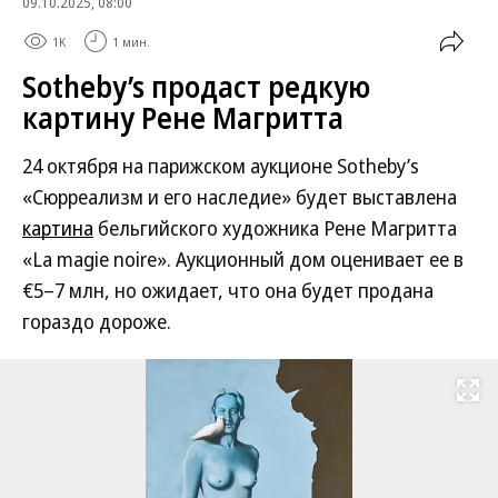
09.10.2025, 08:00
1K
1 мин.
Sotheby’s продаст редкую
картину Рене Магритта
24 октября на парижском аукционе Sotheby’s
«Сюрреализм и его наследие» будет выставлена
картина
бельгийского художника Рене Магритта
«La magie noire». Аукционный дом оценивает ее в
€5–7 млн, но ожидает, что она будет продана
гораздо дороже.
Развернуть на