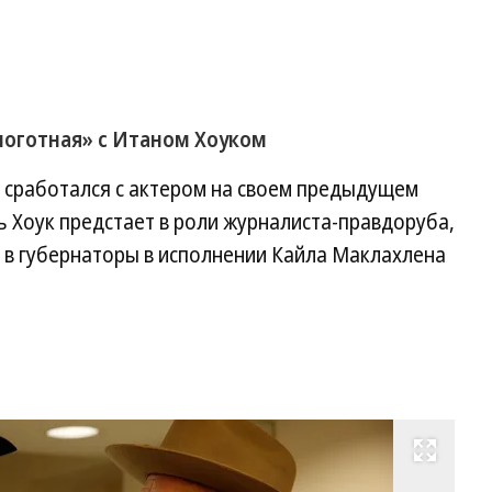
оготная» с Итаном Хоуком
 сработался с актером на своем предыдущем
ь Хоук предстает в роли журналиста-правдоруба,
в губернаторы в исполнении Кайла Маклахлена
Развернуть на весь экран