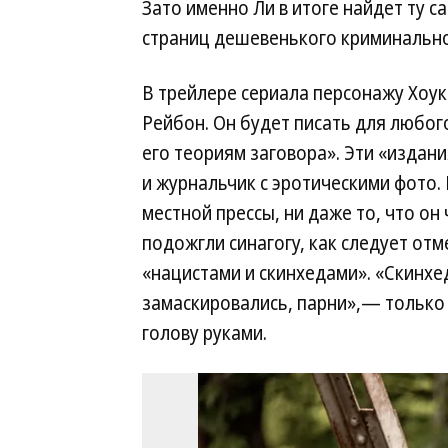
Зато именно Ли в итоге найдет ту 
страниц дешевенького криминально
В трейлере сериала персонажу Хоук
Рейбон. Он будет писать для любог
его теориям заговора». Эти «издан
и журнальчик с эротическими фото.
местной прессы, ни даже то, что он
подожгли синагогу, как следует отме
«нацистами и скинхедами». «Скинхе
замаскировались, парни»,— только 
голову руками.