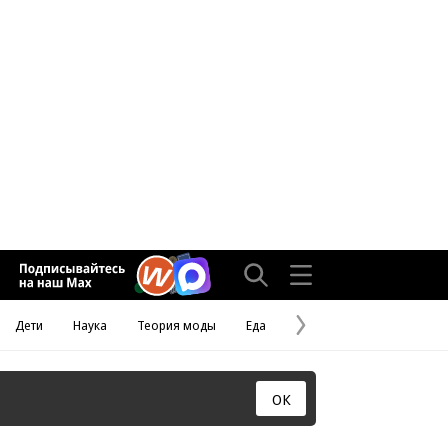
Дети
Наука
Теория моды
Еда
Следующая
страница
ОК