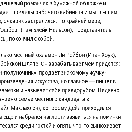
в дешевый романчик в бумажной обложке и
идает пределы рабочего кабинета и мы слышим,
, очкарик застрелился. По крайней мере,
Уошберг (Тим Блейк Нельсон), представитель
сы, покончил с собой.
лько местный охламон Ли Рейбон (Итан Хоук),
бойской шляпе. Он зарабатывает чем придется:
н-полуночник», продает знакомому жучку-
роизведения искусства, но главное — пишет в
заметки и называет себя правдорубом. Недавно
ание» о семье местного кандидата в
айл Маклахлен), которому Дейл приходился
а еще и набрался наглости заявиться на поминки
есался среди гостей и опять что-то вынюхивает.