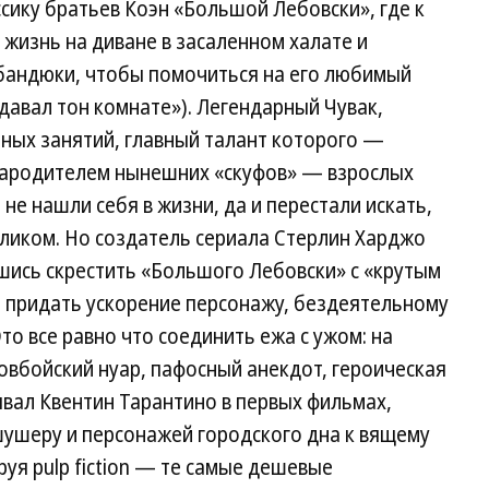
сику братьев Коэн «Большой Лебовски», где к
жизнь на диване в засаленном халате и
бандюки, чтобы помочиться на его любимый
давал тон комнате»). Легендарный Чувак,
ых занятий, главный талант которого —
прародителем нынешних «скуфов» — взрослых
не нашли себя в жизни, да и перестали искать,
еликом. Но создатель сериала Стерлин Харджо
шись скрестить «Большого Лебовски» с «крутым
и придать ускорение персонажу, бездеятельному
о все равно что соединить ежа с ужом: на
овбойский нуар, пафосный анекдот, героическая
вал Квентин Тарантино в первых фильмах,
ушеру и персонажей городского дна к вящему
уя pulp fiction — те самые дешевые