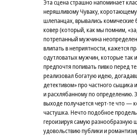
Эта сцена страшно напоминает клас
неряшливому Чуваку, коротающему 
шлепанцах, врывались комические 
ковер (который, как мы помним, «за
потрепанный мужчина неопределенн
влипать в неприятности, кажется 
одутловатых мужчин, которые так и 
предпочтя попивать пивко перед т
реализовал богатую идею, догадав
детективом» про частного сыщика 
и расхлябанному по определению. Эт
выходе получается черт-те что — к
частушка. Нечто подобное проделы
героизируя самую разнообразную ш
удовольствию публики и романтизир