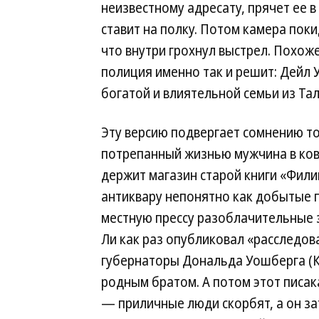
неизвестному адресату, прячет ее 
ставит на полку. Потом камера пок
что внутри грохнул выстрел. Похоже
полиция именно так и решит: Дейл 
богатой и влиятельной семьи из Тал
Эту версию подвергает сомнению то
потрепанный жизнью мужчина в ков
держит магазин старой книги «Фили
антиквару непонятно как добытые п
местную прессу разоблачительные 
Ли как раз опубликовал «расследов
губернаторы Дональда Уошберга (К
родным братом. А потом этот писак
— приличные люди скорбят, а он зат