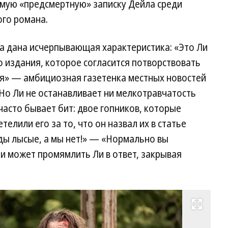
самую «предсмертную» записку Дейла среди
го романа.
а дана исчерпывающая характеристика: «Это Ли
о издания, которое согласится потворствовать
ия» — амбициозная газетенка местных новостей
 Но Ли не останавливает ни мелкотравчатость
 часто бывает бит: двое гопников, которые
телили его за то, что он назвал их в статье
ды лысые, а мы нет!» — «Нормально вы
и может промямлить Ли в ответ, закрывая
Развернуть на весь экран