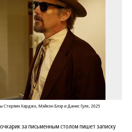
Ка
из
«П
ре
Ст
Мэ
и 
Гу
20
Фо
FX
Pr
ы Стерлин Харджо, Мэйкон Блэр и Данис Гуле, 2025
 очкарик за письменным столом пишет записку