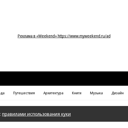
Реклама в «Weekend» https://www.myweekend.ru/ad
да
Путешествия
Архитектура
Книги
Музыка
Дизайн
с
правилами использования куки