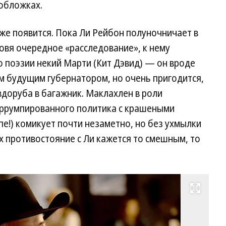
обложках.
оже появится. Пока Ли Рейбон полуночничает в
товя очередное «расследование», к нему
о поэзии некий Марти (Кит Дэвид) — он вроде
им будущим губернатором, но очень пригодится,
вдоруба в багажник. Маклахлен в роли
оррумпированного политика с крашеными
пе!) комикует почти незаметно, но без ухмылки
х противостояние с Ли кажется то смешным, то
Развернуть на весь экран