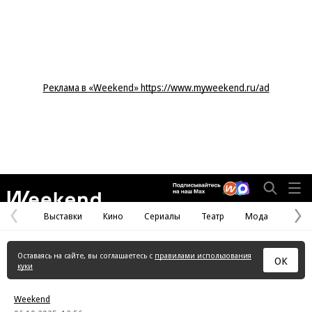
Реклама в «Weekend» https://www.myweekend.ru/ad
Weekend
Выставки
Кино
Сериалы
Театр
Мода
Предыдущая
С
страница
с
Оставаясь на сайте, вы соглашаетесь с
правилами использования
ОК
куки
Weekend