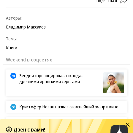
Поделиться
Авторы:
Владимир Максаков
Темы:
Книги
Новости партнеров
Дерматолог предупредила об
опасности алкоголя на пляже
Лишает жизни: опасная рыба фугу
появилась в России
Яблоки без червей: как защитить
деревья от вредителей
Дзен с вами!