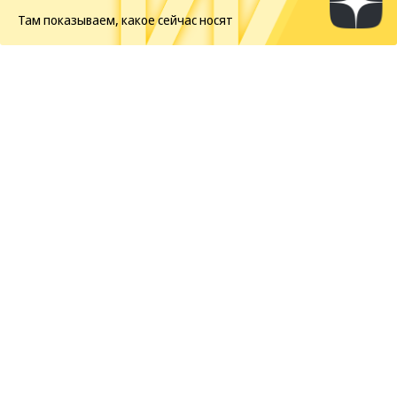
Там показываем, какое сейчас носят
Будущие новогодние праздники будут
на день короче прошлых
Weekend в соцсетях
Зендея спровоцировала скандал
древними иранскими серьгами
Кристофер Нолан назвал сложнейший жанр в кино
Первые кадры фильма «Четыре жизни Петра
Мамонова»
Европейская засуха в этом году бьет рекорды