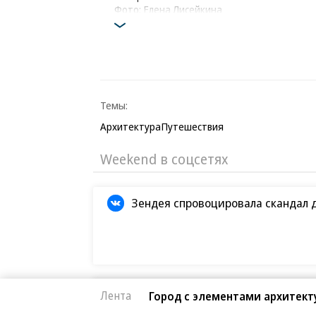
Фото: Елена Лисейкина
Темы:
Архитектура
Путешествия
Weekend в соцсетях
Зендея спровоцировала скандал 
Кристофер Нолан назвал сложней
Лента
Город с элементами архитек