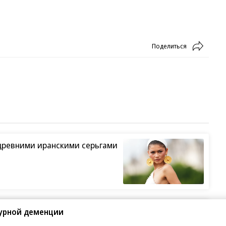
Поделиться
древними иранскими серьгами
ший жанр в кино
турной деменции