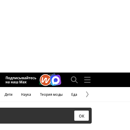
Дети
Наука
Теория моды
Еда
Следующая
страница
ОК