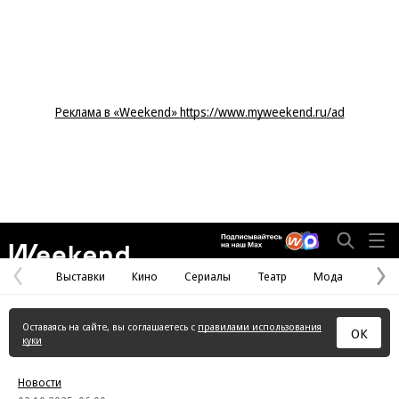
Реклама в «Weekend» https://www.myweekend.ru/ad
Weekend
Выставки
Кино
Сериалы
Театр
Мода
Предыдущая
С
страница
с
Оставаясь на сайте, вы соглашаетесь с
правилами использования
ОК
куки
Новости