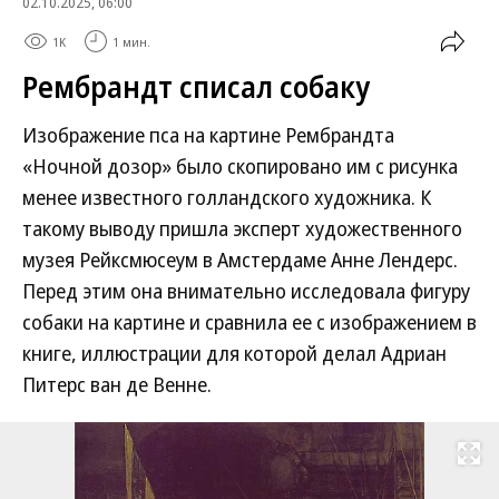
02.10.2025, 06:00
1K
1 мин.
Рембрандт списал собаку
Изображение пса на картине Рембрандта
«Ночной дозор» было скопировано им с рисунка
менее известного голландского художника. К
такому выводу пришла эксперт художественного
музея Рейксмюсеум в Амстердаме Анне Лендерс.
Перед этим она внимательно исследовала фигуру
собаки на картине и сравнила ее с изображением в
книге, иллюстрации для которой делал Адриан
Питерс ван де Венне.
Развернуть на