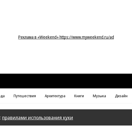
Реклама в «Weekend» https://www.myweekend.ru/ad
да
Путешествия
Архитектура
Книги
Музыка
Дизайн
с
правилами использования куки