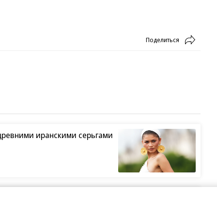
Поделиться
древними иранскими серьгами
ший жанр в кино