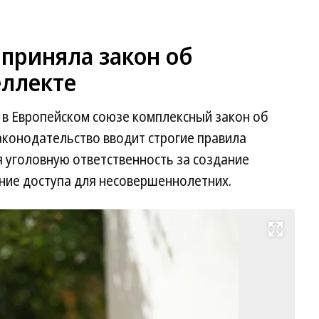
 приняла закон об
еллекте
в Европейском союзе комплексный закон об
аконодательство вводит строгие правила
 уголовную ответственность за создание
ние доступа для несовершеннолетних.
Развернуть на весь экран
Пр
ми
Ит
Д