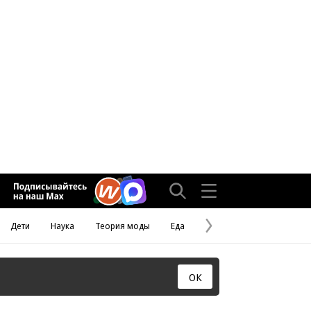
Дети
Наука
Теория моды
Еда
Следующая
страница
ОК