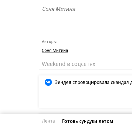
Соня Митина
Авторы:
Соня Митина
Weekend в соцсетях
Зендея спровоцировала скандал 
Кристофер Нолан назвал сложней
Лента
Готовь сундуки летом