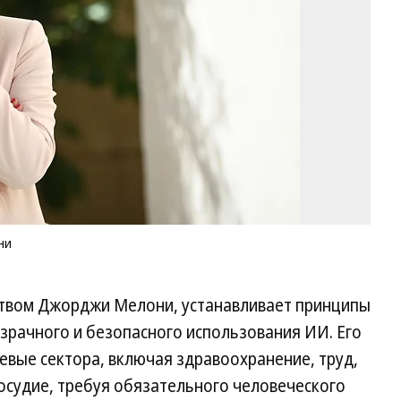
М
Фо
Ал
Со
Ко
ни
ством Джорджи Мелони, устанавливает принципы
зрачного и безопасного использования ИИ. Его
евые сектора, включая здравоохранение, труд,
осудие, требуя обязательного человеческого