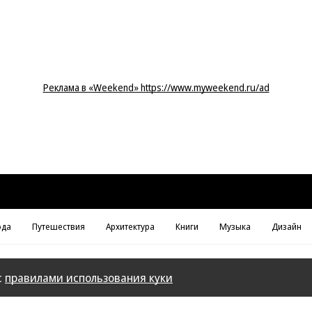
Реклама в «Weekend» https://www.myweekend.ru/ad
да
Путешествия
Архитектура
Книги
Музыка
Дизайн
с
правилами использования куки