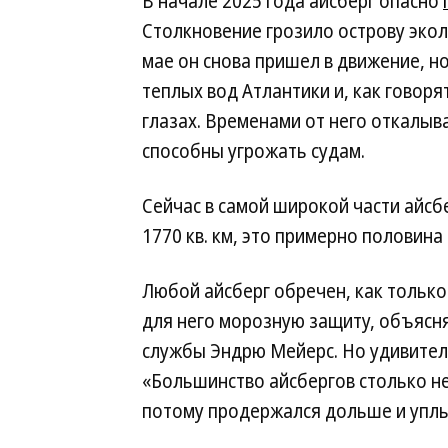
В начале 2025 года айсберг опасно
Столкновение грозило острову экол
мае он снова пришел в движение, н
теплых вод Атлантики и, как говоря
глазах. Временами от него откалыв
способны угрожать судам.
Сейчас в самой широкой части айсбе
1770 кв. км, это примерно половина
Любой айсберг обречен, как тольк
для него морозную защиту, объясня
службы Эндрю Мейерс. Но удивитель
«Большинство айсбергов столько н
потому продержался дольше и уплы