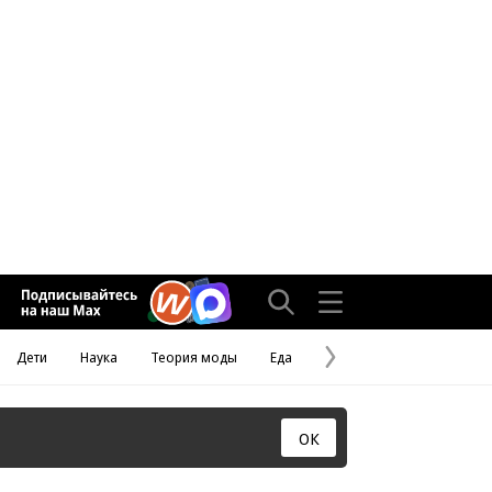
Дети
Наука
Теория моды
Еда
Следующая
страница
ОК