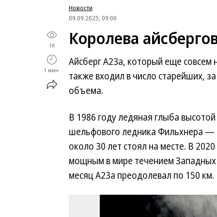
Новости
09.09.2025, 09:00
Королева айсбергов
1K
Айсберг A23a, который еще совсем 
1 мин.
также входил в число старейших, з
объема.
В 1986 году ледяная глыба высотой 
шельфового ледника Фильхнера — та
около 30 лет стоял на месте. В 202
мощным в мире течением Западных в
месяц A23a преодолевал по 150 км.