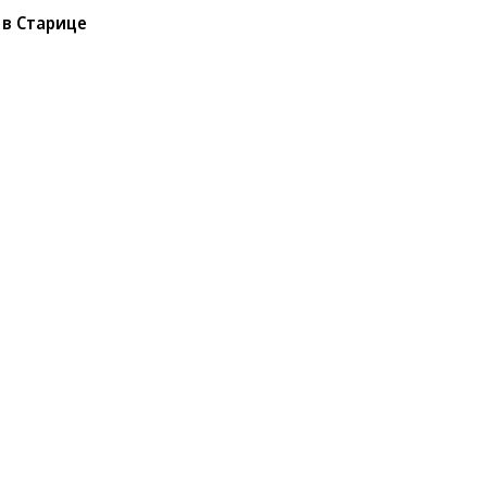
 в Старице
ший жанр в кино
Грэмми»
ьет рекорды
даш-фест» в Старице
з собрались клоуны со всей России
 клоун-театров и более чем 300 артистов