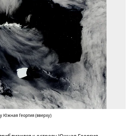
Ай
A2
(в
це
дв
к
ос
Ю
Ге
(в
Фо
N
Wo
/
A
ву Южная Георгия (вверху)