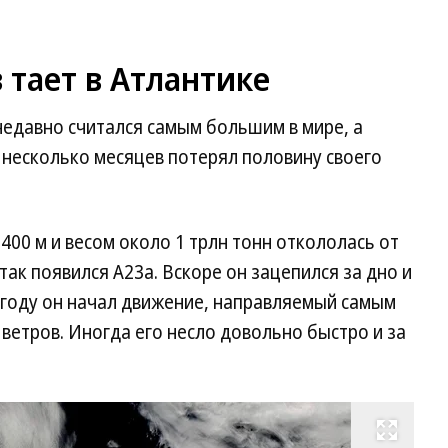
 тает в Атлантике
недавно считался самым большим в мире, а
а несколько месяцев потерял половину своего
400 м и весом около 1 трлн тонн откололась от
к появился A23a. Вскоре он зацепился за дно и
0 году он начал движение, направляемый самым
етров. Иногда его несло довольно быстро и за
Развернуть на весь экран