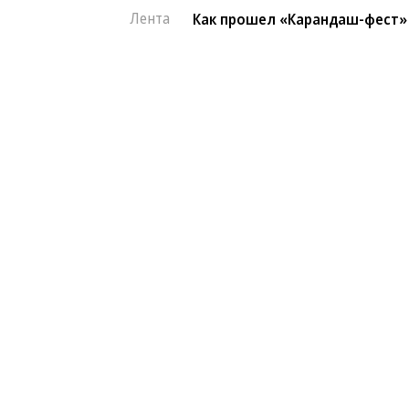
Лента
Как прошел «Карандаш-фест»
Кристофер Нолан назвал сложней
BTS отказываются от борьбы за «
Европейская засуха в этом году б
Показы
06.08.2026, 20:57
Как прошел «Каран
2K
В Тверской области во второй ра
1 мин.
Сюда посмотреть на выступления 13