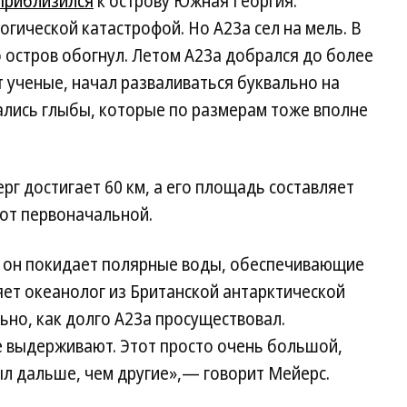
приблизился
к острову Южная Георгия.
огической катастрофой. Но A23a сел на мель. В
о остров обогнул. Летом A23a добрался до более
т ученые, начал разваливаться буквально на
ались глыбы, которые по размерам тоже вполне
рг достигает 60 км, а его площадь составляет
 от первоначальной.
о он покидает полярные воды, обеспечивающие
ет океанолог из Британской антарктической
но, как долго A23a просуществовал.
е выдерживают. Этот просто очень большой,
л дальше, чем другие»,— говорит Мейерс.