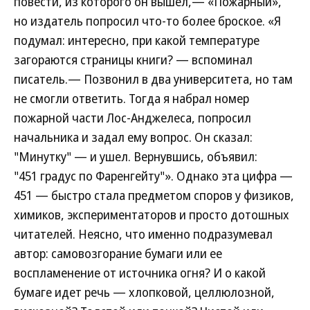
повести, из которого он вышел,— «Пожарный»,
но издатель попросил что-то более броское. «Я
подумал: интересно, при какой температуре
загораются страницы книги? — вспоминал
писатель.— Позвонил в два университета, но там
не смогли ответить. Тогда я набрал номер
пожарной части Лос-Анджелеса, попросил
начальника и задал ему вопрос. Он сказал:
"Минутку" — и ушел. Вернувшись, объявил:
"451 градус по Фаренгейту"». Однако эта цифра —
451 — быстро стала предметом споров у физиков,
химиков, экспериментаторов и просто дотошных
читателей. Неясно, что именно подразумевал
автор: самовозгорание бумаги или ее
воспламенение от источника огня? И о какой
бумаге идет речь — хлопковой, целлюлозной,