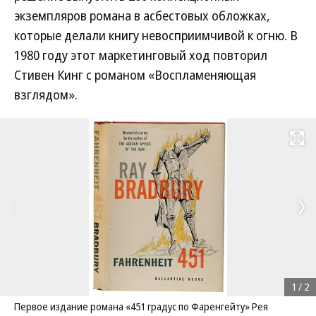
экземпляров романа в асбестовых обложках,
которые делали книгу невосприимчивой к огню. В
1980 году этот маркетинговый ход повторил
Стивен Кинг с романом «Воспламеняющая
взглядом».
Развернуть на
1
/
2
Первое издание романа «451 градус по Фаренгейту» Рея