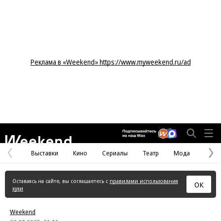
Реклама в «Weekend» https://www.myweekend.ru/ad
Weekend
Выставки
Кино
Сериалы
Театр
Мода
Предыдущая
С
страница
с
Оставаясь на сайте, вы соглашаетесь с
правилами использования
ОК
куки
Weekend