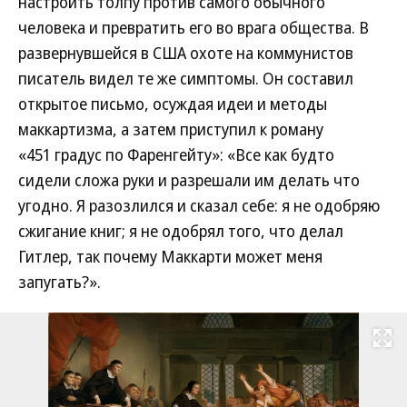
настроить толпу против самого обычного
человека и превратить его во врага общества. В
развернувшейся в США охоте на коммунистов
писатель видел те же симптомы. Он составил
открытое письмо, осуждая идеи и методы
маккартизма, а затем приступил к роману
«451 градус по Фаренгейту»: «Все как будто
сидели сложа руки и разрешали им делать что
угодно. Я разозлился и сказал себе: я не одобряю
сжигание книг; я не одобрял того, что делал
Гитлер, так почему Маккарти может меня
запугать?».
Развернуть на