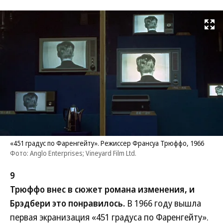
Развернуть на
«451 градус по Фаренгейту». Режиссер Франсуа Трюффо, 1966
Фото: Anglo Enterprises; Vineyard Film Ltd.
9
Трюффо внес в сюжет романа изменения, и
Брэдбери это понравилось.
В 1966 году вышла
первая экранизация «451 градуса по Фаренгейту».