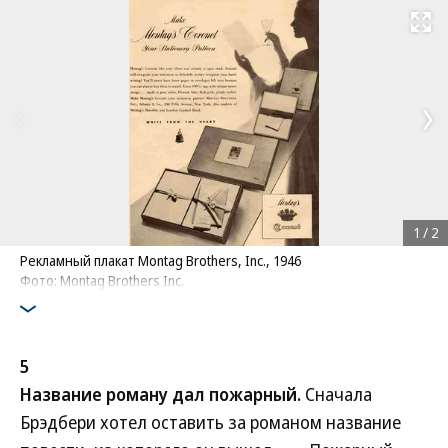
Развернуть на
1
/
2
Рекламный плакат Montag Brothers, Inc., 1946
Фото: Montag Brothers Inc.
5
Название роману дал пожарный.
Сначала
Брэдбери хотел оставить за романом название