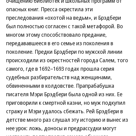
очищению библиотек и школьных программ от
опасных книг. Пресса окрестила эти
преследования «охотой на ведьм», и Брэдбери
был полностью согласен с такой метафорой. Во
многом этому способствовало предание,
передававшееся в его семье из поколения в
поколение. Предки Брэдбери по мужской линии
происходили из окрестностей города Салем, того
самого, где в 1692–1693 годах прошла серия
судебных разбирательств над женщинами,
обвиненными в колдовстве. Прапрабабушка
писателя Мэри Брэдбери была одной из них. Ее
приговорили к смертной казни, но муж подкупил
стражу и Мэри удалось сбежать. Рей Брэдбери в
детстве много раз слушал эту историю и вынес из
нее урок: ложь, доносы и предрассудки могут