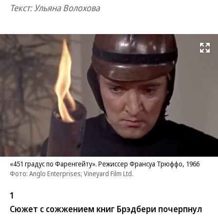
Текст: Ульяна Волохова
Развернуть на
«451 градус по Фаренгейту». Режиссер Франсуа Трюффо, 1966
Фото: Anglo Enterprises; Vineyard Film Ltd.
1
Сюжет с сожжением книг Брэдбери почерпнул