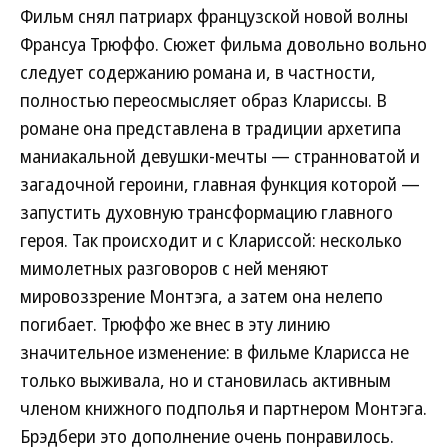
Фильм снял патриарх французской новой волны
Франсуа Трюффо. Сюжет фильма довольно вольно
следует содержанию романа и, в частности,
полностью переосмысляет образ Клариссы. В
романе она представлена в традиции архетипа
маниакальной девушки-мечты — странноватой и
загадочной героини, главная функция которой —
запустить духовную трансформацию главного
героя. Так происходит и с Клариссой: несколько
мимолетных разговоров с ней меняют
мировоззрение Монтэга, а затем она нелепо
погибает. Трюффо же внес в эту линию
значительное изменение: в фильме Кларисса не
только выживала, но и становилась активным
членом книжного подполья и партнером Монтэга.
Брэдбери это дополнение очень понравилось.