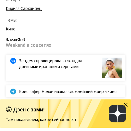
Кирилл Сарханянц
Темы:
Кино
Новости СМИ2
Weekend в соцсетях
Зендея спровоцировала скандал
древними иранскими серьгами
Кристофер Нолан назвал сложнейший жанр в кино
BTS отказываются от борьбы за «Грэмми»
Дзен с вами!
Там показываем, какое сейчас носят
Европейская засуха в этом году бьет рекорды