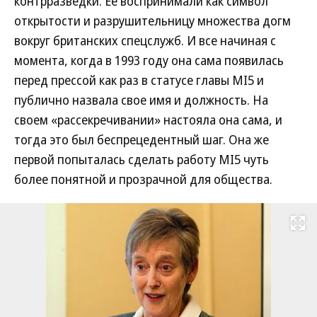
контрразведки. Ее воспринимали как символ
открытости и разрушительницу множества догм
вокруг британских спецслужб. И все начиная с
момента, когда в 1993 году она сама появилась
перед прессой как раз в статусе главы MI5 и
публично назвала свое имя и должность. На
своем «рассекречивании» настояла она сама, и
тогда это был беспрецедентный шаг. Она же
первой попыталась сделать работу MI5 чуть
более понятной и прозрачной для общества.
Развернуть на