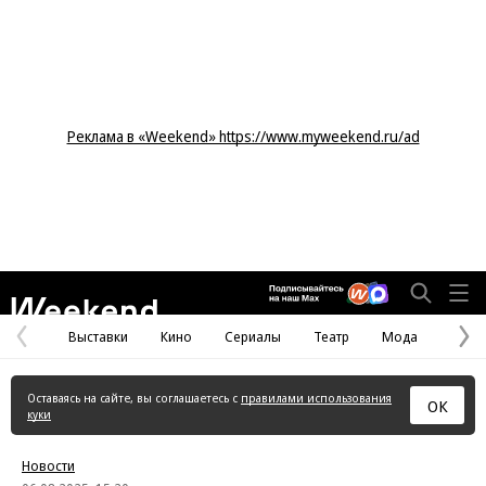
Реклама в «Weekend» https://www.myweekend.ru/ad
Weekend
Выставки
Кино
Сериалы
Театр
Мода
Предыдущая
С
страница
с
Оставаясь на сайте, вы соглашаетесь с
правилами использования
ОК
куки
Новости