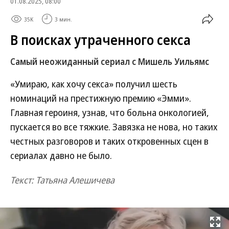
01.08.2025, 08:00
35K
3 мин.
В поисках утраченного секса
Самый неожиданный сериал с Мишель Уильямс
«Умираю, как хочу секса» получил шесть
номинаций на престижную премию «Эмми».
Главная героиня, узнав, что больна онкологией,
пускается во все тяжкие. Завязка не нова, но таких
честных разговоров и таких откровенных сцен в
сериалах давно не было.
Текст: Татьяна Алешичева
Развернуть на