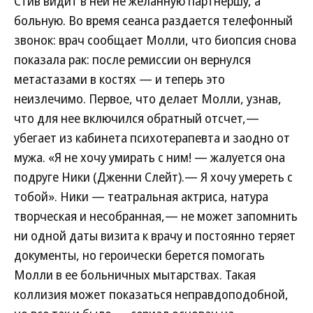
Стив видит в ней не желанную партнершу, а
больную. Во время сеанса раздается телефонный
звонок: врач сообщает Молли, что биопсия снова
показала рак: после ремиссии он вернулся
метастазами в костях — и теперь это
неизлечимо. Первое, что делает Молли, узнав,
что для нее включился обратный отсчет,—
убегает из кабинета психотерапевта и заодно от
мужа. «Я не хочу умирать с ним! — жалуется она
подруге Ники (Дженни Слейт).— Я хочу умереть с
тобой». Ники — театральная актриса, натура
творческая и несобранная,— не может запомнить
ни одной даты визита к врачу и постоянно теряет
документы, но героически берется помогать
Молли в ее больничных мытарствах. Такая
коллизия может показаться неправдоподобной,