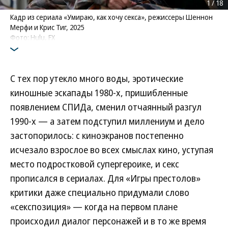
1
/
18
Кадр из сериала «Умираю, как хочу секса», режиссеры Шеннон
Мерфи и Крис Тиг, 2025
Фото: Hulu, FX
С тех пор утекло много воды, эротические
киношные эскапады 1980-х, пришибленные
появлением СПИДа, сменил отчаянный разгул
1990-х — а затем подступил миллениум и дело
застопорилось: с киноэкранов постепенно
исчезало взрослое во всех смыслах кино, уступая
место подростковой супергероике, и секс
прописался в сериалах. Для «Игры престолов»
критики даже специально придумали слово
«секспозиция» — когда на первом плане
происходил диалог персонажей и в то же время