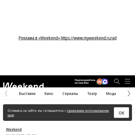
Реклама в «Weekend» https://www.myweekend.ru/ad
Weekend
Выставки
Кино
Сериалы
Театр
Мода
Предыдущая
С
страница
с
Оставаясь на сайте, вы соглашаетесь с
правилами использования
ОК
куки
Weekend