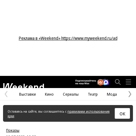
Реклама в «Weekend» https://www.myweekend.ru/ad
Weekend
Выставки
Кино
Сериалы
Театр
Мода
Предыдущая
С
страница
с
Оставаясь на сайте, вы соглашаетесь с
правилами использования
ОК
куки
Показы