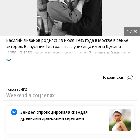
1
/
23
Василий Ливанов родился 19 июля 1935 года в Москве в семье
актеров. Выпускник Театрального училища имени Щукина
(1958). В 1959 году во время съемок в своей дебютной картине
«Неотправленное письмо» (кадр на фото) на морозе Ливанов
сорвал голос, из-за чего изменился его тембр, ставший
впоследствии визитной карточкой актера
Поделиться
Фото: РИА Новости
Новости СМИ2
Weekend в соцсетях
Зендея спровоцировала скандал
древними иранскими серьгами