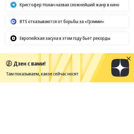
Кристофер Нолан назвал сложнейший жанр в кино
BTS отказываются от борьбы за «Грэмми»
Европейская засуха в этом году бьет рекорды
Новости
Дзен с вами!
05.08.2026, 19:30
Там показываем, какое сейчас носят
444
1 мин.
В Великом Новгороде покажут
диалог сказки и современного
искусства
15 августа в Выставочных залах на Ярославовом
дворище откроется выставка «Сказка рядом» —