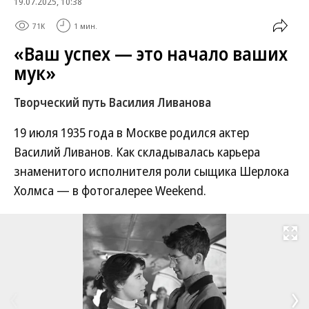
19.07.2025, 10:38
71K
1 мин.
«Ваш успех — это начало ваших
мук»
Творческий путь Василия Ливанова
19 июля 1935 года в Москве родился актер
Василий Ливанов. Как складывалась карьера
знаменитого исполнителя роли сыщика Шерлока
Холмса — в фотогалерее Weekend.
Развернуть на