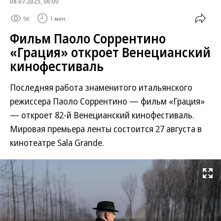
08.07.2025, 06:00
5K
1 мин.
Фильм Паоло Соррентино
«Грация» откроет Венецианский
кинофестиваль
Последняя работа знаменитого итальянского
режиссера Паоло Соррентино — фильм «Грация»
— откроет 82-й Венецианский кинофестиваль.
Мировая премьера ленты состоится 27 августа в
кинотеатре Sala Grande.
Развернуть на