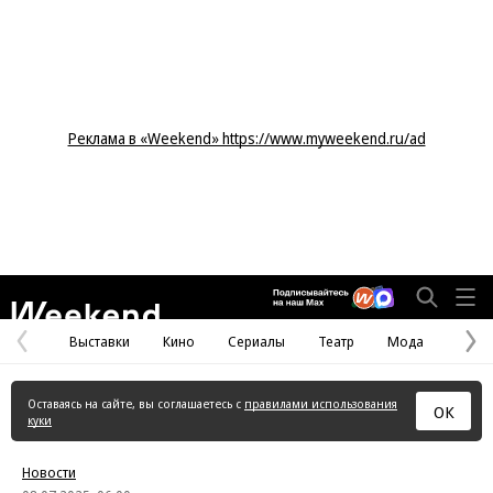
Реклама в «Weekend» https://www.myweekend.ru/ad
Weekend
Выставки
Кино
Сериалы
Театр
Мода
Предыдущая
С
страница
с
Оставаясь на сайте, вы соглашаетесь с
правилами использования
ОК
куки
Новости