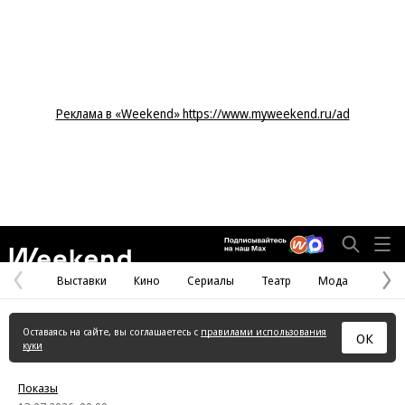
Реклама в «Weekend» https://www.myweekend.ru/ad
Weekend
Выставки
Кино
Сериалы
Театр
Мода
Предыдущая
С
страница
с
Оставаясь на сайте, вы соглашаетесь с
правилами использования
ОК
куки
Показы