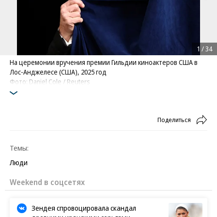
1
/
34
На церемонии вручения премии Гильдии киноактеров США в
Лос-Анджелесе (США), 2025 год
Фото: Daniel Cole / Reuters
Поделиться
Темы:
Люди
Weekend в соцсетях
Зендея спровоцировала скандал