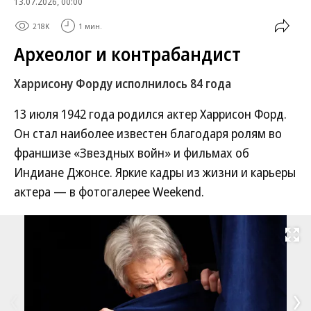
13.07.2026, 00:00
218K
1 мин.
Археолог и контрабандист
Харрисону Форду исполнилось 84 года
13 июля 1942 года родился актер Харрисон Форд.
Он стал наиболее известен благодаря ролям во
франшизе «Звездных войн» и фильмах об
Индиане Джонсе. Яркие кадры из жизни и карьеры
актера — в фотогалерее Weekend.
Развернуть на