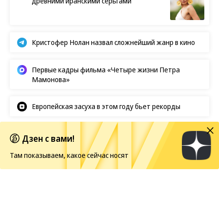
древними иранскими серьгами
Кристофер Нолан назвал сложнейший жанр в кино
Первые кадры фильма «Четыре жизни Петра
Мамонова»
Европейская засуха в этом году бьет рекорды
Дзен с вами!
Новости
07.08.2026, 20:04
Там показываем, какое сейчас носят
412
1 мин.
Disney признала кассовый
провал «Мандалорца» и
ремейка «Моаны»