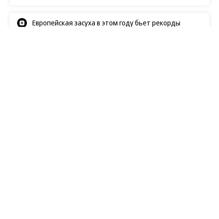
Европейская засуха в этом году бьет рекорды
Новости
07.08.2026, 20:04
414
1 мин.
Disney признала кассовый
провал «Мандалорца» и
ремейка «Моаны»
Глава компании Джош Д’Амаро на звонке с
инвесторами
признал
, что «Звездные войны:
Мандалорец и Грогу» и игровой ремейк «Моаны»
не оправдали кассовых ожиданий этим летом,—
впрочем, по его словам, назвать эти проекты