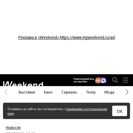
Реклама в «Weekend» https://www.myweekend.ru/ad
Weekend
Выставки
Кино
Сериалы
Театр
Мода
Предыдущая
С
страница
с
Оставаясь на сайте, вы соглашаетесь с
правилами использования
ОК
куки
Новости