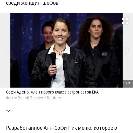
среди женщин-шефов.
Развернуть на
1
/
2
Софи Адено, член нового класса астронавтов ЕКА
Фото: Benoit Tessier / Reuters
Разработанное Анн-Софи Пик меню, которое в