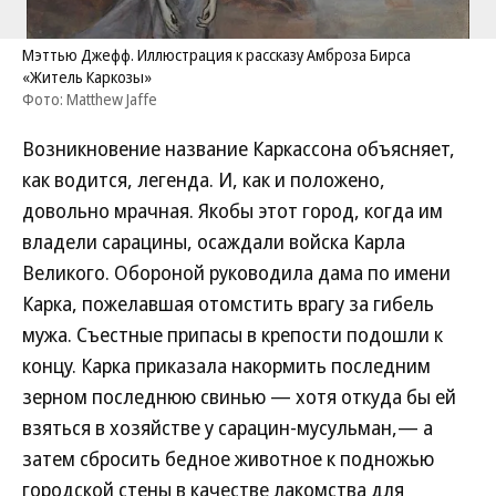
Мэттью Джефф. Иллюстрация к рассказу Амброза Бирса
«Житель Каркозы»
Фото: Matthew Jaffe
Возникновение название Каркассона объясняет,
как водится, легенда. И, как и положено,
довольно мрачная. Якобы этот город, когда им
владели сарацины, осаждали войска Карла
Великого. Обороной руководила дама по имени
Карка, пожелавшая отомстить врагу за гибель
мужа. Съестные припасы в крепости подошли к
концу. Карка приказала накормить последним
зерном последнюю свинью — хотя откуда бы ей
взяться в хозяйстве у сарацин-мусульман,— а
затем сбросить бедное животное к подножью
городской стены в качестве лакомства для