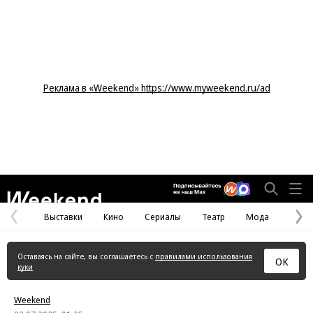
Реклама в «Weekend» https://www.myweekend.ru/ad
Weekend
Выставки
Кино
Сериалы
Театр
Мода
Предыдущая
С
страница
с
Оставаясь на сайте, вы соглашаетесь с
правилами использования
ОК
куки
Weekend