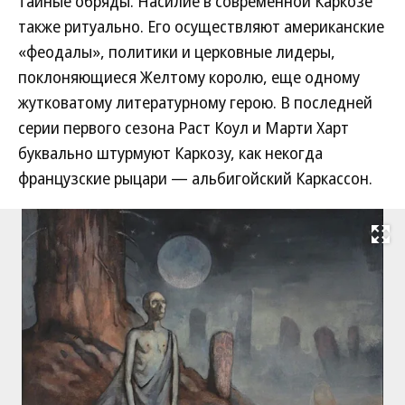
тайные обряды. Насилие в современной Каркозе
также ритуально. Его осуществляют американские
«феодалы», политики и церковные лидеры,
поклоняющиеся Желтому королю, еще одному
жутковатому литературному герою. В последней
серии первого сезона Раст Коул и Марти Харт
буквально штурмуют Каркозу, как некогда
французские рыцари — альбигойский Каркассон.
Развернуть на