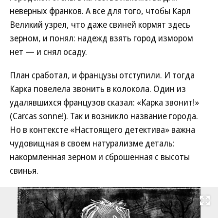
неверных франков. А все для того, чтобы Карл
Великий узрел, что даже свиней кормят здесь
зерном, и понял: надежд взять город измором
нет — и снял осаду.
План сработал, и французы отступили. И тогда
Карка повелела звонить в колокола. Один из
удалявшихся французов сказал: «Карка звонит!»
(Carcas sonne!). Так и возникло название города.
Но в контексте «Настоящего детектива» важна
чудовищная в своем натурализме деталь:
накормленная зерном и сброшенная с высоты
свинья.
Развернуть на