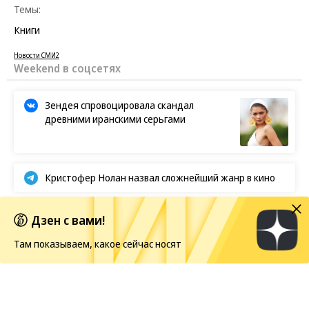
Темы:
Книги
Новости СМИ2
Weekend в соцсетях
Зендея спровоцировала скандал
древними иранскими серьгами
Кристофер Нолан назвал сложнейший жанр в кино
BTS отказываются от борьбы за «Грэмми»
Дзен с вами!
Там показываем, какое сейчас носят
Европейская засуха в этом году бьет рекорды
Показы