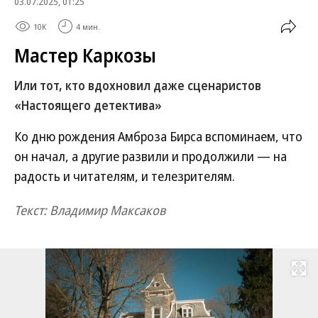
03.07.2025, 01:25
10K
4 мин.
Мастер Каркозы
Или тот, кто вдохновил даже сценаристов
«Настоящего детектива»
Ко дню рождения Амброза Бирса вспоминаем, что
он начал, а другие развили и продолжили — на
радость и читателям, и телезрителям.
Текст: Владимир Максаков
Развернуть на