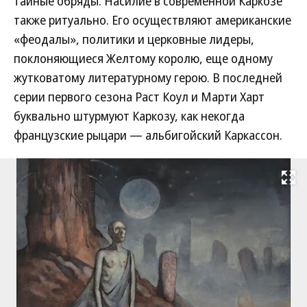
тайные обряды. Насилие в современной Каркозе
также ритуально. Его осуществляют американские
«феодалы», политики и церковные лидеры,
поклоняющиеся Желтому королю, еще одному
жутковатому литературному герою. В последней
серии первого сезона Раст Коул и Марти Харт
буквально штурмуют Каркозу, как некогда
французские рыцари — альбигойский Каркассон.
Развернуть на