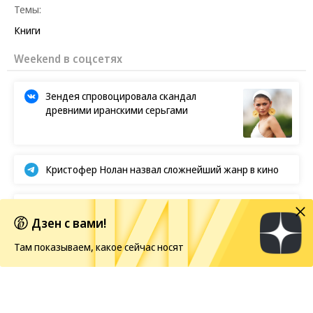
Темы:
Книги
Weekend в соцсетях
Зендея спровоцировала скандал
древними иранскими серьгами
Кристофер Нолан назвал сложнейший жанр в кино
BTS отказываются от борьбы за «Грэмми»
Дзен с вами!
Там показываем, какое сейчас носят
Европейская засуха в этом году бьет рекорды
Новости