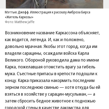
Мэттью Джефф. Иллюстрация к рассказу Амброза Бирса
«Житель Каркозы»
Фото: Matthew Jaffe
Возникновение название Каркассона объясняет,
как водится, легенда. И, как и положено,
довольно мрачная. Якобы этот город, когда им
владели сарацины, осаждали войска Карла
Великого. Обороной руководила дама по имени
Карка, пожелавшая отомстить врагу за гибель
мужа. Съестные припасы в крепости подошли к
концу. Карка приказала накормить последним
зерном последнюю свинью — хотя откуда бы ей
взяться в хозяйстве у сарацин-мусульман,— а
затем сбросить бедное животное к подножью
городской стены в качестве лакомства для