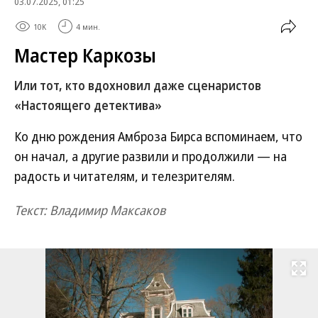
03.07.2025, 01:25
10K
4 мин.
Мастер Каркозы
Или тот, кто вдохновил даже сценаристов
«Настоящего детектива»
Ко дню рождения Амброза Бирса вспоминаем, что
он начал, а другие развили и продолжили — на
радость и читателям, и телезрителям.
Текст: Владимир Максаков
Развернуть на