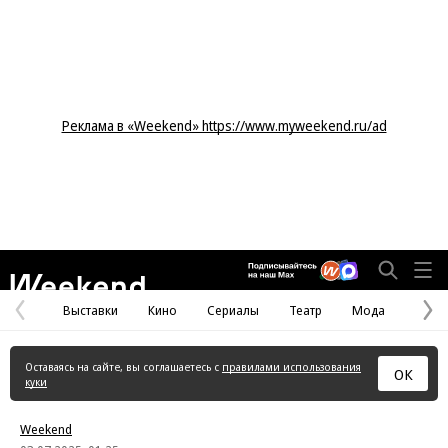
Реклама в «Weekend» https://www.myweekend.ru/ad
Weekend
Выставки
Кино
Сериалы
Театр
Мода
Предыдущая
С
страница
с
Оставаясь на сайте, вы соглашаетесь с
правилами использования
ОК
куки
Weekend