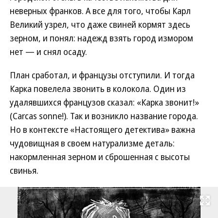
неверных франков. А все для того, чтобы Карл
Великий узрел, что даже свиней кормят здесь
зерном, и понял: надежд взять город измором
нет — и снял осаду.
План сработал, и французы отступили. И тогда
Карка повелела звонить в колокола. Один из
удалявшихся французов сказал: «Карка звонит!»
(Carcas sonne!). Так и возникло название города.
Но в контексте «Настоящего детектива» важна
чудовищная в своем натурализме деталь:
накормленная зерном и сброшенная с высоты
свинья.
Развернуть на