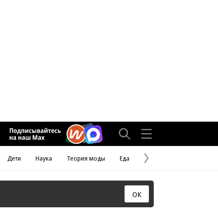
Дети
Наука
Теория моды
Еда
Следующая
страница
ОК