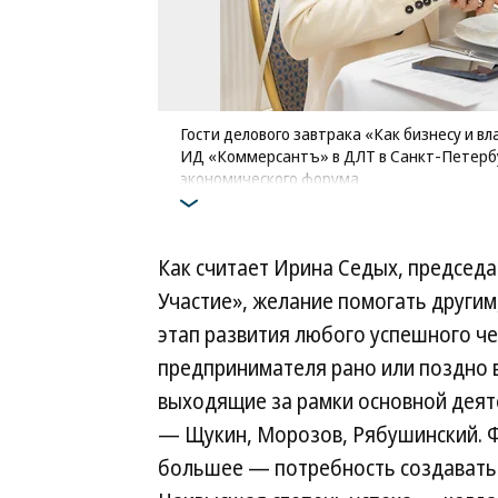
Гости делового завтрака «Как бизнесу и в
ИД «Коммерсантъ» в ДЛТ в Санкт-Петербу
экономического форума
Фото: Ольга Закута
Как считает Ирина Седых, председ
Участие», желание помогать други
этап развития любого успешного че
предпринимателя рано или поздно 
выходящие за рамки основной деят
— Щукин, Морозов, Рябушинский. Ф
большее — потребность создавать