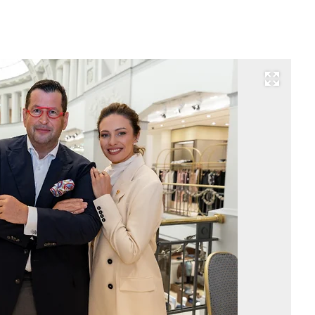
Развернуть на весь экран
Со
ф
«Д
Ян
и
Ма
Фо
Ол
За