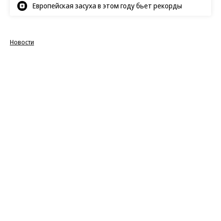
Европейская засуха в этом году бьет рекорды
Новости
09.08.2026, 15:00
181
1 мин.
Джим Керри сыграет в
экранизации «Джетсонов»
Актер исполнит главную роль в игровом фильме
по мотивам культового мультсериала 1960-х
«Джетсоны». Слухи об участии Керри в проекте
начались
еще прошлой осенью, однако студия
Warner Bros. подтвердила информацию только
6 августа. Режиссером станет Колин Треворроу
(«Мир юрского периода»), а сценарий напишет