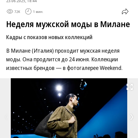
23.06.2025, 18:44
72K
1 мин.
Неделя мужской моды в Милане
Кадры с показов новых коллекций
В Милане (Италия) проходит мужская неделя
моды. Она продлится до 24 июня. Коллекции
известных брендов — в фотогалерее Weekend.
Развернуть на