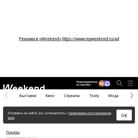
Реклама в «Weekend» https://www.myweekend.ru/ad
Weekend
Выставки
Кино
Сериалы
Театр
Мода
Предыдущая
С
страница
с
Оставаясь на сайте, вы соглашаетесь с
правилами использования
ОК
куки
Показы