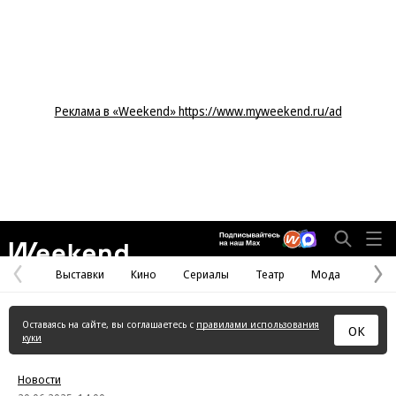
Реклама в «Weekend» https://www.myweekend.ru/ad
Weekend
Выставки
Кино
Сериалы
Театр
Мода
Предыдущая
С
страница
с
Оставаясь на сайте, вы соглашаетесь с
правилами использования
ОК
куки
Новости