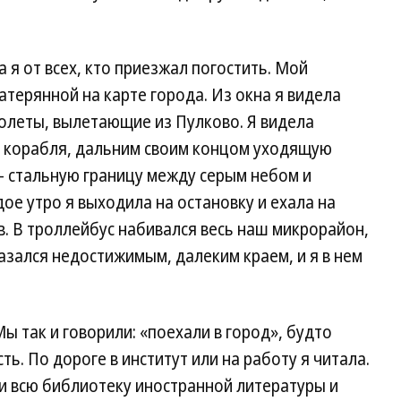
 я от всех, кто приезжал погостить. Мой
атерянной на карте города. Из окна я видела
молеты, вылетающие из Пулково. Я видела
 корабля, дальним своим концом уходящую
 — стальную границу между серым небом и
е утро я выходила на остановку и ехала на
в. В троллейбус набивался весь наш микрорайон,
казался недостижимым, далеким краем, и я в нем
ы так и говорили: «поехали в город», будто
ь. По дороге в институт или на работу я читала.
ти всю библиотеку иностранной литературы и