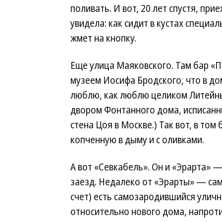
поливать. И вот, 20 лет спустя, прие
увидела: как сидит в кустах специа
жмет на кнопку.
Еще улица Маяковского. Там бар «
музеем Иосифа Бродского, что в дом
люблю, как люблю целиком Литейн
двором Фонтанного дома, исписанн
стена Цоя в Москве.) Так вот, в то
копченную в дыму и с оливками.
А вот «Севкабель». Он и «Эрарта» —
заезд. Недалеко от «Эрарты» — сам
счет) есть самозародившийся уличн
относительно нового дома, напротив