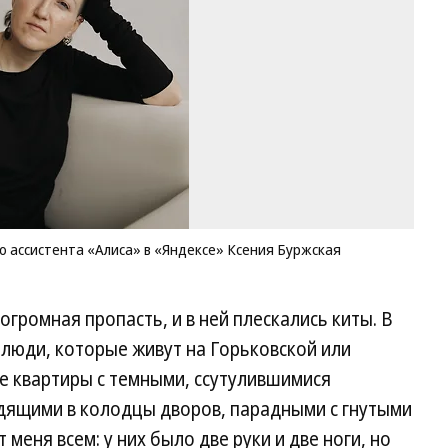
ас
«А
в 
Кс
Фо
Со
Ле
го ассистента «Алиса» в «Яндексе» Ксения Буржская
громная пропасть, и в ней плескались киты. В
 люди, которые живут на Горьковской или
е квартиры с темными, ссутулившимися
ядящими в колодцы дворов, парадными с гнутыми
меня всем: у них было две руки и две ноги, но