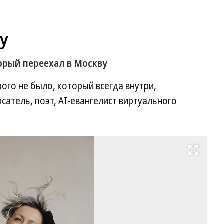
у
орый переехал в Москву
ого не было, который всегда внутри,
сатель, поэт, AI-евангелист виртуального
Развернуть на весь экран
Пи
по
AI
ев
ви