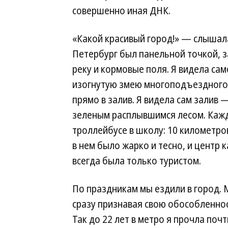
совершенно иная ДНК.
«Какой красивый город!» — слышала
Петербург был панельной точкой, з
реку и кормовые поля. Я видела са
изогнутую змею многоподъездного
прямо в залив. Я видела сам залив
зеленым расплывшимся лесом. Каждо
троллейбусе в школу: 10 километро
в нем было жарко и тесно, и центр 
всегда была только туристом.
По праздникам мы ездили в город. М
сразу признавая свою обособленност
Так до 22 лет в метро я прочла поч