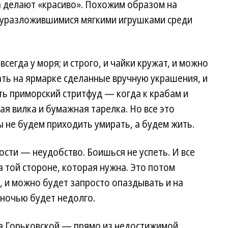
а делают «красиво». Похожим образом на
луразложившимися мягкими игрушками среди
всегда у моря; и строго, и чайки кружат, и можно
ать на ярмарке сделанные вручную украшения, и
ть приморский стритфуд — когда к крабам и
ая вилка и бумажная тарелка. Но все это
ы не будем приходить умирать, а будем жить.
ости — неудобство. Боишься не успеть. И все
а той стороне, которая нужна. Это потом
 и можно будет запросто опаздывать и на
 ночью будет недолго.
на Горьковской — прямо из недостижимой