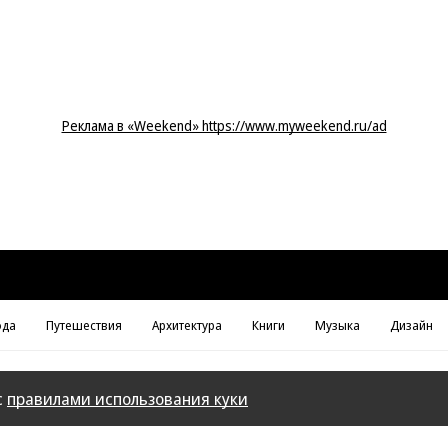
Реклама в «Weekend» https://www.myweekend.ru/ad
да
Путешествия
Архитектура
Книги
Музыка
Дизайн
с
правилами использования куки