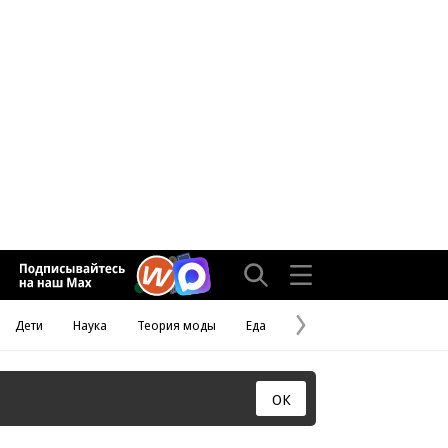
Дети
Наука
Теория моды
Еда
Следующая
страница
ОК