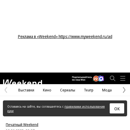
Реклама в «Weekend» https://www.myweekend.ru/ad
Weekend
Выставки
Кино
Сериалы
Театр
Мода
Предыдущая
С
страница
с
Оставаясь на сайте, вы соглашаетесь с
правилами использования
ОК
куки
Печатный Weekend