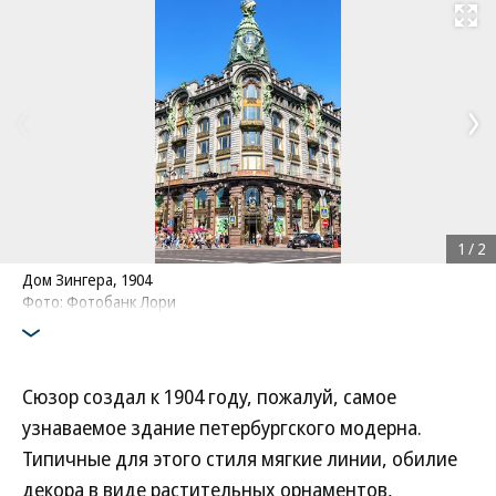
Развернуть на
1
/
2
Дом Зингера, 1904
Фото: Фотобанк Лори
Сюзор создал к 1904 году, пожалуй, самое
узнаваемое здание петербургского модерна.
Типичные для этого стиля мягкие линии, обилие
декора в виде растительных орнаментов,