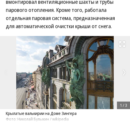
вмонтировал вентиляционные шахты и трубы
парового отопления. Кроме того, работала
отдельная паровая система, предназначенная
для автоматической очистки крыши от снега.
Развернуть на
1
/
3
Крылатые валькирии на Доме Зингера
Фото: Николай Булыкин / wikipedia