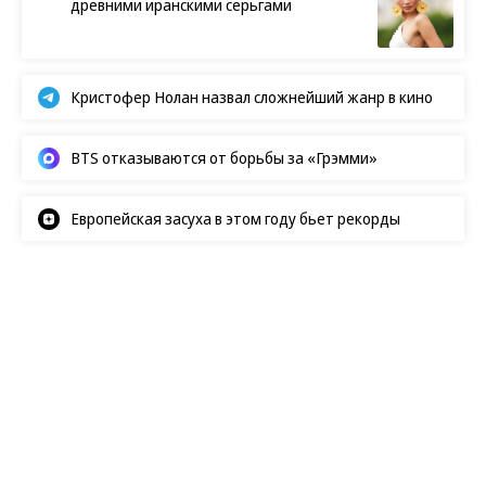
древними иранскими серьгами
Кристофер Нолан назвал сложнейший жанр в кино
BTS отказываются от борьбы за «Грэмми»
Европейская засуха в этом году бьет рекорды
Показы
07.08.2026, 09:45
179K
1 мин.
«Думаю, что я очень
сексуальное создание»
Шарлиз Терон исполнился 51 год