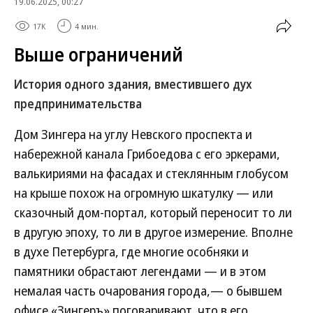
19.06.2025, 00:27
17K
4 мин.
Выше ограничений
История одного здания, вместившего дух
предпринимательства
Дом Зингера на углу Невского проспекта и
набережной канала Грибоедова с его эркерами,
валькириями на фасадах и стеклянным глобусом
на крыше похож на огромную шкатулку — или
сказочный дом-портал, который переносит то ли
в другую эпоху, то ли в другое измерение. Вполне
в духе Петербурга, где многие особняки и
памятники обрастают легендами — и в этом
немалая часть очарования города,— о бывшем
офисе «Зингеръ» поговаривают, что в его