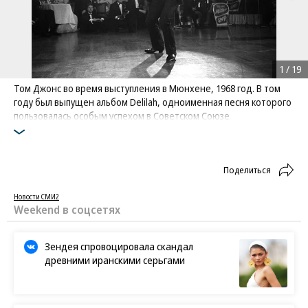
1
/
19
Том Джонс во время выступления в Мюнхене, 1968 год. В том
году был выпущен альбом Delilah, одноименная песня которого
пользовалась особым успехом в Советском Союзе
Фото: AP
Поделиться
Новости СМИ2
Weekend в соцсетях
Зендея спровоцировала скандал
древними иранскими серьгами