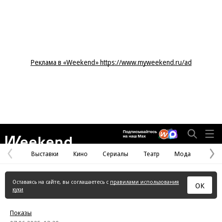
Реклама в «Weekend» https://www.myweekend.ru/ad
Weekend
Выставки
Кино
Сериалы
Театр
Мода
Предыдущая
С
страница
с
Оставаясь на сайте, вы соглашаетесь с
правилами использования
ОК
куки
Показы