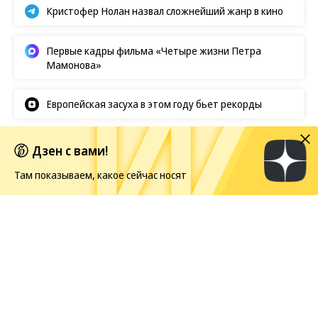
Кристофер Нолан назвал сложнейший жанр в кино
Первые кадры фильма «Четыре жизни Петра
Мамонова»
Европейская засуха в этом году бьет рекорды
Дзен с вами!
Новости
08.08.2026, 14:00
Там показываем, какое сейчас носят
649
1 мин.
Netflix показал первый кадр со
съемок «Одноклассников-3» с
Адамом Сэндлером
Съемки «Одноклассников-3» официально
стартовали
в Нью-Джерси. Netflix объявил