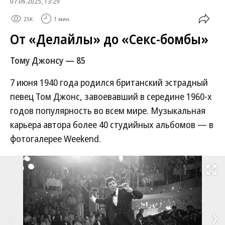
07.06.2025, 13:29
25K
1 мин.
От «Делайлы» до «Секс-бомбы»
Тому Джонсу — 85
7 июня 1940 года родился британский эстрадный
певец Том Джонс, завоевавший в середине 1960-х
годов популярность во всем мире. Музыкальная
карьера автора более 40 студийных альбомов — в
фотогалерее Weekend.
Развернуть на