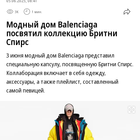
05.06.2025, 08:41
3K
1 мин.
Модный дом Balenciaga
посвятил коллекцию Бритни
Спирс
3 июня модный дом Balenciaga представил
специальную капсулу, посвященную Бритни Спирс.
Коллаборация включает в себя одежду,
аксессуары, а также плейлист, составленный
самой певицей.
Развернуть на