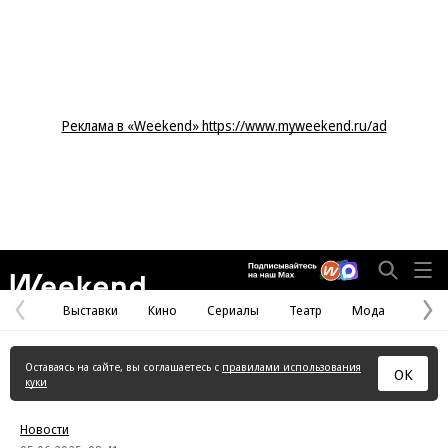
Реклама в «Weekend» https://www.myweekend.ru/ad
Weekend
Выставки
Кино
Сериалы
Театр
Мода
Предыдущая
С
страница
с
Оставаясь на сайте, вы соглашаетесь с
правилами использования
ОК
куки
Новости