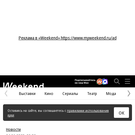
Реклама в «Weekend» https://www.myweekend.ru/ad
Weekend
Выставки
Кино
Сериалы
Театр
Мода
Предыдущая
С
страница
с
Оставаясь на сайте, вы соглашаетесь с
правилами использования
ОК
куки
Новости