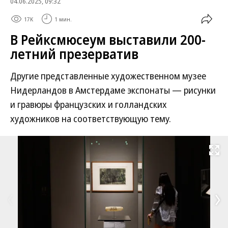
04.06.2025, 09:32
17K
1 мин.
В Рейксмюсеум выставили 200-
летний презерватив
Другие представленные художественном музее
Нидерландов в Амстердаме экспонаты — рисунки
и гравюры французских и голландских
художников на соответствующую тему.
Развернуть на