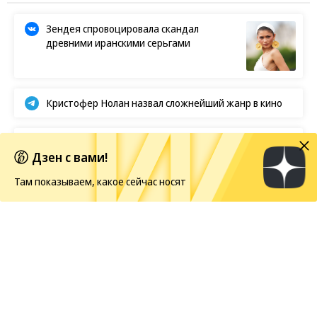
Зендея спровоцировала скандал
древними иранскими серьгами
Кристофер Нолан назвал сложнейший жанр в кино
Первые кадры фильма «Четыре жизни Петра
Дзен с вами!
Мамонова»
Там показываем, какое сейчас носят
Европейская засуха в этом году бьет рекорды
Новости
07.08.2026, 20:04
26
1 мин.
Disney признала кассовый